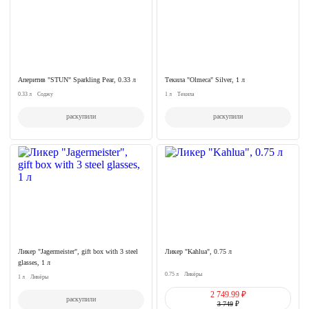
Аперитив "STUN" Sparkling Pear, 0.33 л
Текила "Olmeca" Silver, 1 л
0.33 л
Соджу
1 л
Текила
раскупили
раскупили
Ликер "Jagermeister", gift box with 3 steel
Ликер "Kahlua", 0.75 л
glasses, 1 л
0.75 л
Ликёры
1 л
Ликёры
2 749.99 ₽
раскупили
3 749
₽