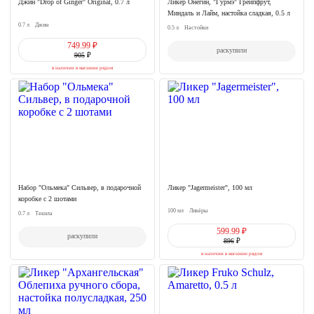
Джин "Drop of Ginger" Original, 0.7 л
Ликер Онегин, "Гурмэ" Грейпфрут,
Миндаль и Лайм, настойка сладкая, 0.5 л
0.7 л
Джин
0.5 л
Настойки
749.99 ₽
раскупили
905
₽
в наличии в магазине рядом
Набор "Ольмека" Сильвер, в подарочной
Ликер "Jagermeister", 100 мл
коробке c 2 шотами
100 мл
Ликёры
0.7 л
Текила
599.99 ₽
раскупили
896
₽
в наличии в магазине рядом