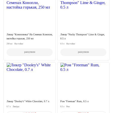
Ликер "Коноплянка" На Семенах Конопли,
Ликер "Nucky Thompson" Lime & Ginger,
настойка горькая, 250 мл
0.5 л
250 мл
Настойки
0.5 л
Настойки
раскупили
раскупили
Ликер "Dooley's" White Chocolate, 0.7 л
Ром "Freeman" Rum, 0.5 л
0.7 л
Ликёры
0.5 л
Ром