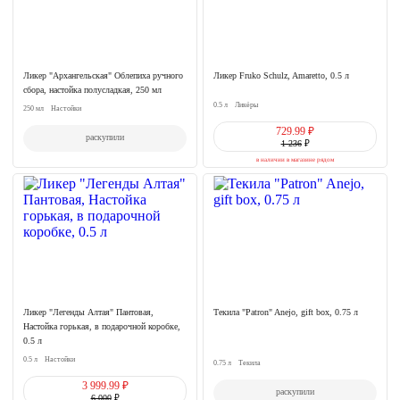
Ликер "Архангельская" Облепиха ручного
Ликер Fruko Schulz, Amaretto, 0.5 л
сбора, настойка полусладкая, 250 мл
0.5 л
Ликёры
250 мл
Настойки
729.99 ₽
раскупили
1 236
₽
в наличии в магазине рядом
Ликер "Легенды Алтая" Пантовая,
Текила "Patron" Anejo, gift box, 0.75 л
Настойка горькая, в подарочной коробке,
0.5 л
0.5 л
Настойки
0.75 л
Текила
3 999.99 ₽
раскупили
6 000
₽