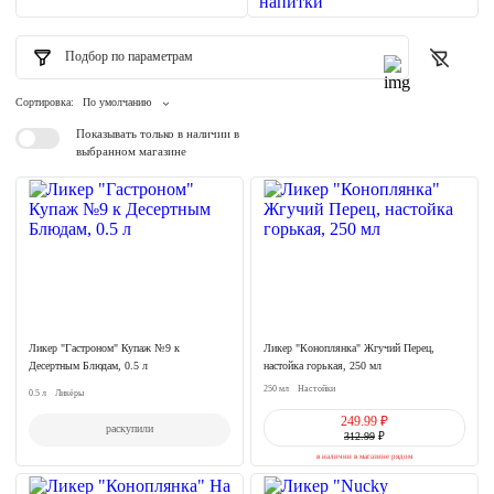
Подбор по параметрам
Сортировка:
По умолчанию
Показывать только в наличии в
выбранном магазине
Ликер "Гастроном" Купаж №9 к
Ликер "Коноплянка" Жгучий Перец,
Десертным Блюдам, 0.5 л
настойка горькая, 250 мл
250 мл
Настойки
0.5 л
Ликёры
249.99 ₽
раскупили
312.99
₽
в наличии в магазине рядом