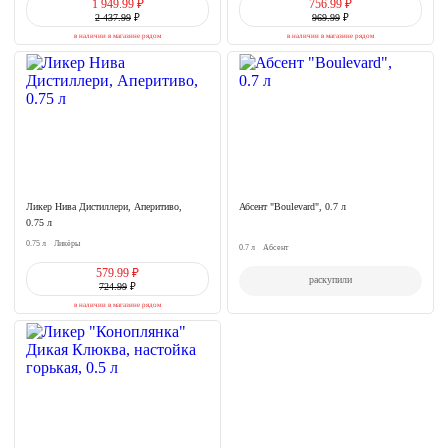
1 949.99 ₽
756.99 ₽
2 437.99
₽
969.99
₽
в наличии в магазине рядом
в наличии в магазине рядом
Ликер Нива Дистиллери, Аперитиво,
Абсент "Boulevard", 0.7 л
0.75 л
0.75 л
Ликёры
0.7 л
Абсент
579.99 ₽
раскупили
724.99
₽
в наличии в магазине рядом