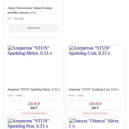
Ликер "Коноплянка" Дикая Клюква,
настойка горькая, 0.5 л
0.5 л
Настойки
раскупили
Аперитив "STUN" Sparkling Melon, 0.33 л
Аперитив "STUN" Sparkling Cola, 0.33 л
0.33 л
Соджу
0.33 л
Соджу
249.99 ₽
249.99 ₽
305
₽
305
₽
в наличии в магазине рядом
в наличии в магазине рядом