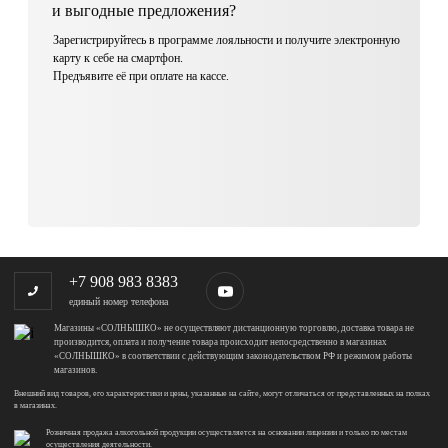
и выгодные предложения?
Зарегистрируйтесь в программе лояльности и получите электронную
карту к себе на смартфон.
Предъявите её при оплате на кассе.
+7 908 983 8383
единый номер телефона
Магазины «СОЛНЫШКО» не осуществляют дистанционную торговлю, доставка товара не
производится, оплата и получение товара происходит непосредственно в магазинах
«СОЛНЫШКО» в соответствии с действующим законодательством РФ и режимом работы
магазинов.
Внешний вид товаров, его характеристики и цены, указанные на сайте, могут отличаться от представленных на полках
в магазинах.
Розничная продажа алкогольной продукции осуществляется на основании лицензии и только по местам
осуществления деятельности.