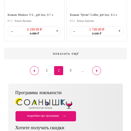
Коньяк Meukow V.S., gift box, 0.7 л
Коньяк "Ijevan" Coffee, gift box, 0.5 л
0.7 л
Коньяк Франция
0.5 л
Коньяк Армения
4 199.99 ₽
1 749.99 ₽
-
+
-
+
5 399
₽
2 136
₽
показать ещё
1
2
3
...
Программа лояльности
подробнее про программу
Хотите получать скидки