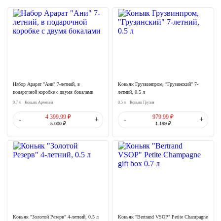
Набор Арарат "Ани" 7-летний, в
Коньяк Грузвинпром, "Грузинский" 7-
подарочной коробке с двумя бокалами
летний, 0.5 л
0.7 л
Коньяк Армения
0.5 л
Коньяк Грузия
4 399.99 ₽
979.99 ₽
-
+
-
+
5 000
₽
1 199
₽
Коньяк "Золотой Резерв" 4-летний, 0.5 л
Коньяк "Bertrand VSOP" Petite Champagne