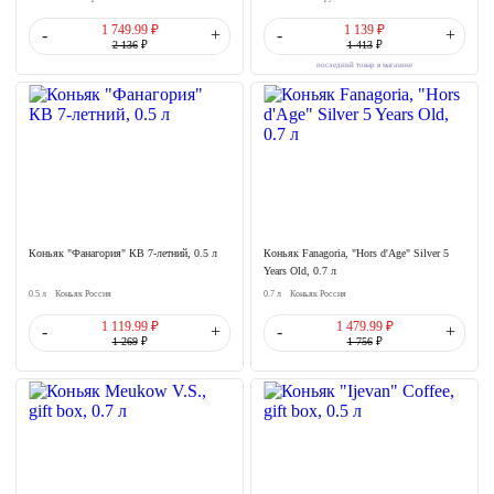
1 749.99 ₽
1 139 ₽
-
+
-
+
2 136
₽
1 413
₽
последний товар в магазине
Коньяк "Фанагория" КВ 7-летний, 0.5 л
Коньяк Fanagoria, "Hors d'Age" Silver 5
Years Old, 0.7 л
0.5 л
Коньяк Россия
0.7 л
Коньяк Россия
1 119.99 ₽
1 479.99 ₽
-
+
-
+
1 269
₽
1 756
₽