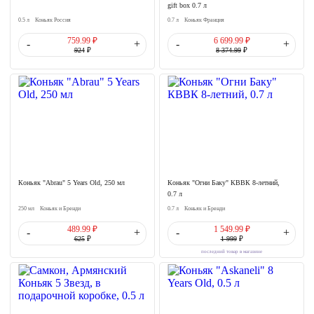
gift box 0.7 л
0.5 л
Коньяк Россия
0.7 л
Коньяк Франция
759.99 ₽
6 699.99 ₽
-
+
-
+
924
₽
8 374.99
₽
Коньяк "Abrau" 5 Years Old, 250 мл
Коньяк "Огни Баку" КВВК 8-летний,
0.7 л
250 мл
Коньяк и Бренди
0.7 л
Коньяк и Бренди
489.99 ₽
1 549.99 ₽
-
+
-
+
625
₽
1 999
₽
последний товар в магазине