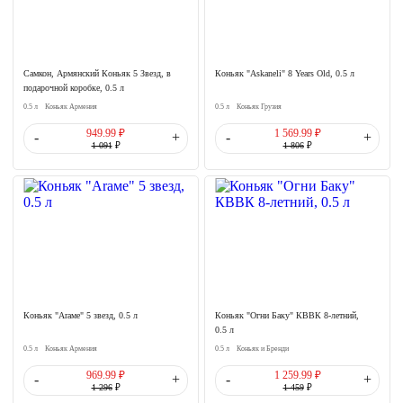
Самкон, Армянский Коньяк 5 Звезд, в
Коньяк "Askaneli" 8 Years Old, 0.5 л
подарочной коробке, 0.5 л
0.5 л
Коньяк Армения
0.5 л
Коньяк Грузия
949.99 ₽
1 569.99 ₽
-
+
-
+
1 091
₽
1 806
₽
Коньяк "Аrаме" 5 звезд, 0.5 л
Коньяк "Огни Баку" КВВК 8-летний,
0.5 л
0.5 л
Коньяк Армения
0.5 л
Коньяк и Бренди
969.99 ₽
1 259.99 ₽
-
+
-
+
1 296
₽
1 459
₽