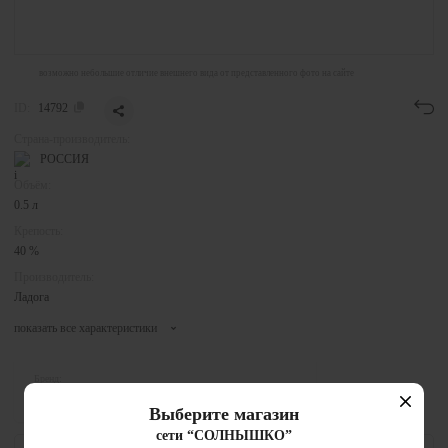
возможно небольшие отличие внешнего вида от представленного фото на сайте
ID:
14792
Страна-производитель:
РОССИЯ
Объём:
0.5 л
Крепость:
40 %
Производитель:
Ладога
показать все характеристики
Бренд:
Tavern Hound
Выберите магазин
сети “СОЛНЫШКО”