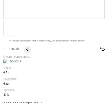
возможно небольшие отличие внешнего вида от представленного фото на сайте
ID:
1806
Страна-производитель:
РОССИЯ
Объём:
0.7 л
Выдержка:
6 лет
Крепость:
40 %
показать все характеристики