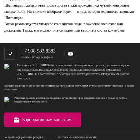
Шотландии. Каждый этап производства виски проходит под чутким контролем
специалистов. На этикетке изображен орел — птица, которая охраняется законами
Шотландии.
Виски рекомендуется употреблять в чистом виде, в качестве аперитива или
дижестива. Также, его можно пить со льдом или вводить в состав коктейлей.
+7 908 983 8383
единый номер телефона
Магазины «СОЛНЫШКО» не осуществляют дистанционную торговлю, доставка товара не
производится, оплата и получение товара происходит непосредственно в магазинах
«СОЛНЫШКО» в соответствии с действующим законодательством РФ и режимом работы
магазинов.
Внешний вид товаров, его характеристики и цены, указанные на сайте, могут отличаться от представленных на полках
в магазинах.
Розничная продажа алкогольной продукции осуществляется на основании лицензии и только по местам
осуществления деятельности.
Корпоративным клиентам
Условия оформления резерва
Политика конфиденциальности