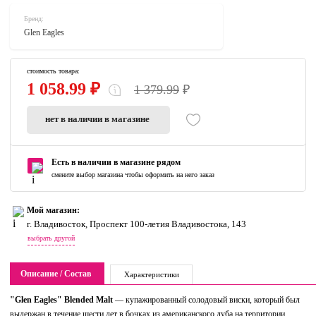
Бренд:
Glen Eagles
стоимость товара:
1 058.99 ₽
1 379.99
₽
нет в наличии в магазине
Есть в наличии в магазине рядом
смените выбор магазина чтобы оформить на него заказ
Мой магазин:
г. Владивосток, Проспект 100-летия Владивостока, 143
выбрать другой
Описание / Состав
Характеристики
"Glen Eagles" Blended Malt
— купажированный солодовый виски, который был
выдержан в течение шести лет в бочках из американского дуба на территории