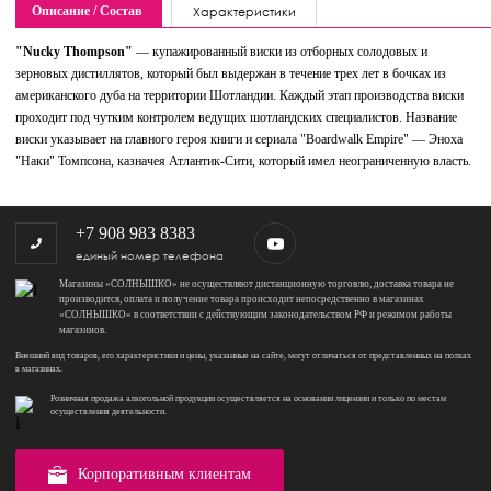
Описание / Состав
Характеристики
"Nucky Thompson"
— купажированный виски из отборных солодовых и
зерновых дистиллятов, который был выдержан в течение трех лет в бочках из
американского дуба на территории Шотландии. Каждый этап производства виски
проходит под чутким контролем ведущих шотландских специалистов. Название
виски указывает на главного героя книги и сериала "Boardwalk Empire" — Эноха
"Наки" Томпсона, казначея Атлантик-Сити, который имел неограниченную власть.
+7 908 983 8383
единый номер телефона
Магазины «СОЛНЫШКО» не осуществляют дистанционную торговлю, доставка товара не
производится, оплата и получение товара происходит непосредственно в магазинах
«СОЛНЫШКО» в соответствии с действующим законодательством РФ и режимом работы
магазинов.
Внешний вид товаров, его характеристики и цены, указанные на сайте, могут отличаться от представленных на полках
в магазинах.
Розничная продажа алкогольной продукции осуществляется на основании лицензии и только по местам
осуществления деятельности.
Корпоративным клиентам