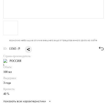
возможно небольшие отличие внешнего вида от представленного фото на сайте
ID:
13565
Страна-производитель:
РОССИЯ
Объём:
100 мл
Выдержка:
3 года
Крепость:
40 %
показать все характеристики