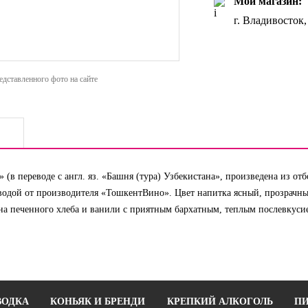
Мой магазин:
г. Владивосток
дставленного фото на сайте
» (в переводе с англ. яз. «Башня (тура) Узбекистана», произведена из о
водой от производителя «ТошкентВино». Цвет напитка ясный, прозрачны
она печенного хлеба и ванили с приятным бархатным, теплым послевкуси
ВОДКА
КОНЬЯК И БРЕНДИ
КРЕПКИЙ АЛКОГОЛЬ
ПИ