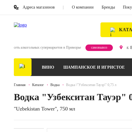
Адреса магазинов
О компании
Бренды
Поку
КАТ
г.
сеть алкогольных супермаркетов в Приморье
самовывоз
ВИНО
ШАМПАНСКОЕ И ИГРИСТОЕ
Главная
Каталог
Водка
Водка \"Узбекситан Тауэр\" 0,75 л
Водка "Узбекситан Тауэр" 0
"Uzbekistan Tower", 750 мл