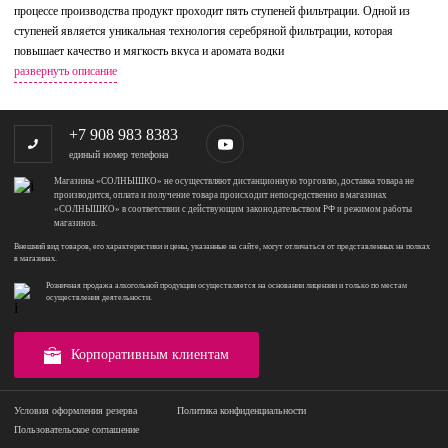
процессе производства продукт проходит пять ступеней фильтрации. Одной из
ступеней является уникальная технология серебряной фильтрации, которая
повышает качество и мягкость вкуса и аромата водки
развернуть описание
+7 908 983 8383
единый номер телефона
Магазины «СОЛНЫШКО» не осуществляют дистанционную торговлю, доставка товара не
производится, оплата и получение товара происходит непосредственно в магазинах
«СОЛНЫШКО» в соответствии с действующим законодательством РФ и режимом работы
магазинов.
Внешний вид товаров, его характеристики и цены, указанные на сайте, могут отличаться от представленных на полках
в магазинах.
Розничная продажа алкогольной продукции осуществляется на основании лицензии и только по местам
осуществления деятельности.
Корпоративным клиентам
Условия оформления резерва
Политика конфиденциальности
Пользовательское соглашение