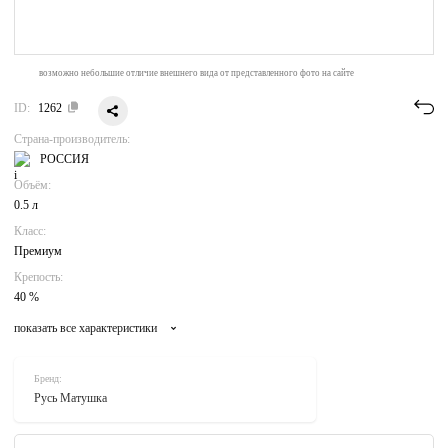
возможно небольшие отличие внешнего вида от представленного фото на сайте
ID:
1262
Страна-производитель:
РОССИЯ
Объём:
0.5 л
Класс:
Премиум
Крепость:
40 %
показать все характеристики
Бренд:
Русь Матушка