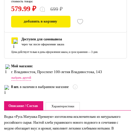
стоимость товара:
579.99 ₽
699
₽
добавить в корзину
0
Доступен для самовывоза
через час после оформления заказа
Цена действует только в день оформления заказа, и срок хранения — 3 дня.
Мой магазин:
г. Владивосток, Проспект 100-летия Владивостока, 143
выбрать другой
8 шт.
в наличии в выбранном магазине
Описание / Состав
Характеристики
Водка «Русь Матушка Премиум» изготовлена исключительно из натурального
российского сырья. Настой хлеба украинского нового подового в сочетании с
медом обогащает вкус и аромат, наполняет легкими хлебными нотками. В