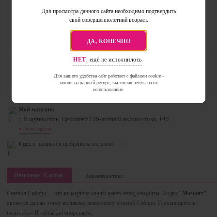
стоимость товара:
Для просмотра данного сайта необходимо подтвердить
1 209.99 ₽
1 399
₽
свой совершеннолетний возраст.
добавить в корзину
0
ДА, КОНЕЧНО
НЕТ
, ещё не исполнилось
Доступен для самовывоза
через час после оформления заказа
Для вашего удобства сайт работает с файлами cookie -
заходя на данный ресурс, вы соглашаетесь на их
Цена действует только в день оформления заказа, и срок хранения — 3 дня.
использование.
Мой магазин:
г. Владивосток, Проспект 100-летия Владивостока, 143
выбрать другой
6 шт.
в наличии в выбранном магазине
Описание / Состав
Характеристики
Символ Сибири — это вымершие много веков назад мамонты. Водка
"Мамонт"
является данью этому великому животному и самой Сибири. Производитель
напитка — Иткульский спиртзавод.