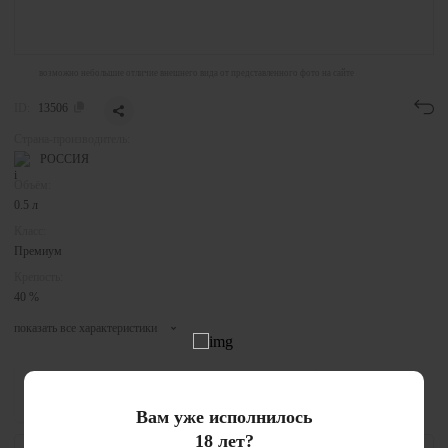
возможно небольшие отличие внешнего вида от представленного фото на сайте
ID:
13506
Страна-производитель:
РОССИЯ
Объём:
0.5 л
Класс:
Премиум
Крепость:
40 %
показать все характеристики
Бренд:
Mamont
Вам уже исполнилось
18 лет?