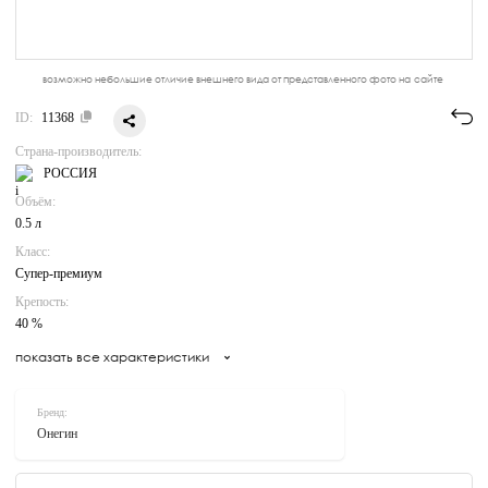
возможно небольшие отличие внешнего вида от представленного фото на сайте
ID:
11368
Страна-производитель:
РОССИЯ
Объём:
0.5 л
Класс:
Супер-премиум
Крепость:
40 %
показать все характеристики
Бренд:
Онегин