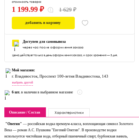
стоимость товара:
1 199.99 ₽
1 629
₽
добавить в корзину
0
Доступен для самовывоза
через час после оформления заказа
Цена действует только в день оформления заказа, и срок хранения — 3 дня.
Мой магазин:
г. Владивосток, Проспект 100-летия Владивостока, 143
выбрать другой
6 шт.
в наличии в выбранном магазине
Описание / Состав
Характеристики
"Онегин"
— российская водка премиум-класса, воплощающая символ Золотого
Века — роман А.С. Пушкина "Евгений Онегин". В производстве водки
используется чистейшая вода, отборный пшеничный спирт, бурбонская ваниль,