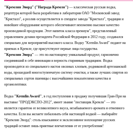
"Кремлин Эворд" ("Награда Кремля")
— классическая русская водка,
рецептура которой была разработана в лаборатории ОАО "Московский завод
"Кристалл", а розлив осуществляется в спеццехе завода "Кристалл", традиции и
новейшее оборудование которого обеспечивают неизменно высокое качество
производимой продукции. Этот напиток класса премиум", представленный
управлением делами президента Российской Федерации в 2012 году, создавался
специально для мероприятий высокого класса. Водку "Kremlin Award" подают на
приемах в Кремле, где присутствуют первые лица государства.
"Кремлин Эворд"
— это по-настоящему уникальный продукт, гармонично
соединивший в себе инновации и верность старинным традициям. Водка
производится из специального настоя овсяных хлопьев, родниковой артезианской
воды, прошедшей многоступенчатую систему очистки, а также лучших спиртов из
специальных сортов пшеницы с высочайшими показателями качества и
органолептики.
Водка
"Kremlin Award"
, в год поступления в продажу получившая Гран-При на
выставке "ПРОДЭКСПО-2012", имеет звание "поставщик Кремля" — это
является гарантом ее великолепного вкуса, незабываемого аромата и отменного
качества. Если вы желаете побаловать себя настоящей водкой — выбирайте
"Кремлин Эворд": столь изысканное и эксклюзивное воплощение русских
традиций оставит лишь приятные впечатления от ее употребления!