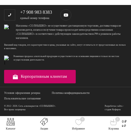
+7 908 983 8383
единый номер телефона
Магазины «СОЛНЫШКО» не осуществляют дистанционную торговлю, доставка товара не
производится, оплата и получение товара происходит непосредственно в магазинах
«СОЛНЫШКО» в соответствии с действующим законодательством РФ и режимом работы
магазинов.
Внешний вид товаров, его характеристики и цены, указанные на сайте, могут отличаться от представленных на полках
в магазинах.
Розничная продажа алкогольной продукции осуществляется на основании лицензии и только по местам
осуществления деятельности.
Корпоративным клиентам
Условия оформления резерва
Политика конфиденциальности
Пользовательское соглашение
© 2012- 2026. Сеть алкомаркетов «СОЛНЫШКО».
Разработка сайта -
Все права защищены
студия Кефирок
0
0
0 ₽
0
₽
Каталог
Акции
Избранное
Корзина