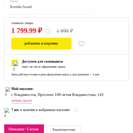
Бренд:
Kremlin Award
стоимость товара:
1 799.99 ₽
1 999
₽
добавить в корзину
0
Доступен для самовывоза
через час после оформления заказа
Цена действует только в день оформления заказа, и срок хранения — 3 дня.
Мой магазин:
г. Владивосток, Проспект 100-летия Владивостока, 143
выбрать другой
7 шт.
в наличии в выбранном магазине
Описание / Состав
Характеристики