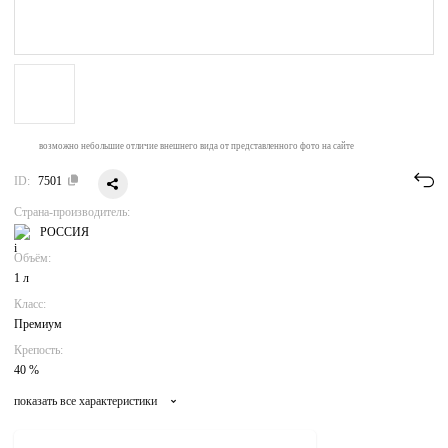
возможно небольшие отличие внешнего вида от представленного фото на сайте
ID:
7501
Страна-производитель:
РОССИЯ
Объём:
1 л
Класс:
Премиум
Крепость:
40 %
показать все характеристики