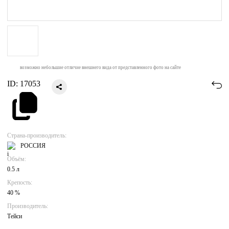
возможно небольшие отличие внешнего вида от представленного фото на сайте
ID:
17053
Страна-производитель:
РОССИЯ
Объём:
0.5 л
Крепость:
40 %
Производитель:
Тейси