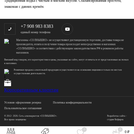
Традиционная водка с чистым и мягким вкусом. Сбалансированная простота,
знакомая с давних времён.
+7 908 983 8383
единый номер телефона
Магазины «СОЛНЫШКО» не осуществляют дистанционную торговлю, доставка товара не
производится, оплата и получение товара происходит непосредственно в магазинах
«СОЛНЫШКО» в соответствии с действующим законодательством РФ и режимом работы
магазинов.
Внешний вид товаров, его характеристики и цены, указанные на сайте, могут отличаться от представленных на полках
в магазинах.
Розничная продажа алкогольной продукции осуществляется на основании лицензии и только по местам
осуществления деятельности.
Корпоративным клиентам
Условия оформления резерва
Политика конфиденциальности
Пользовательское соглашение
© 2012- 2026. Сеть алкомаркетов «СОЛНЫШКО».
Разработка сайта -
Все права защищены
студия Кефирок
0
0
0 ₽