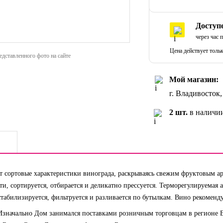
Доступ
через час 
Цена действует тольк
дставленного фото на сайте
Мой магазин:
г. Владивосток
2 шт.
в наличии
т сортовые характеристики винограда, раскрываясь свежим фруктовым 
и, сортируется, отбирается и деликатно прессуется. Терморегулируемая
табилизируется, фильтруется и разливается по бутылкам. Вино рекоменду
 Изначально Дом занимался поставками розничным торговцам в регионе В