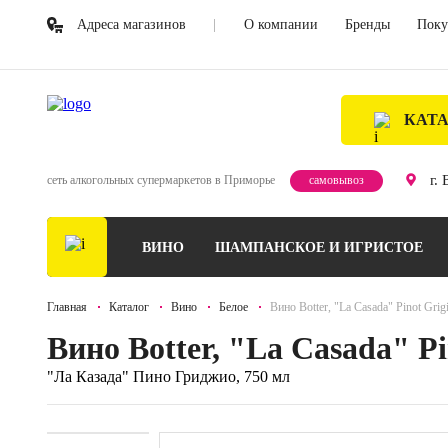
Адреса магазинов
О компании
Бренды
Поку
КАТ
г.
сеть алкогольных супермаркетов в Приморье
самовывоз
ВИНО
ШАМПАНСКОЕ И ИГРИСТОЕ
Главная
Каталог
Вино
Белое
Вино Botter, "La Casada" Pinot Grig
Вино Botter, "La Casada" Pi
"Ла Казада" Пино Гриджио, 750 мл