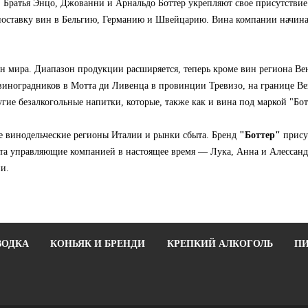
. Братья Энцо, Джованни и Арнальдо Боттер укрепляют свое присутствие
поставку вин в Бельгию, Германию и Швейцарию. Вина компании начинаю
ан мира. Диапазон продукции расширяется, теперь кроме вин региона Ве
виноградников в Мотта ди Ливенца в провинции Тревизо, на границе Вен
гие безалкогольные напитки, которые, также как и вина под маркой "Бот
е винодельческие регионы Италии и рынки сбыта. Бренд
"Боттер"
присут
та управляющие компанией в настоящее время — Лука, Анна и Алессанд
ни.
ВОДКА
КОНЬЯК И БРЕНДИ
КРЕПКИЙ АЛКОГОЛЬ
ПИ