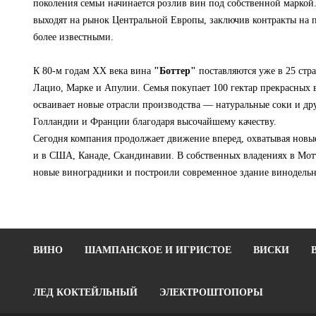
поколения семьи начинается розлив вин под собственной маркой
выходят на рынок Центральной Европы, заключив контракты на 
более известными.
К 80-м годам XX века вина
"Боттер"
поставляются уже в 25 стр
Лацио, Марке и Апулии. Семья покупает 100 гектар прекрасных 
осваивает новые отрасли производства — натуральные соки и дру
Голландии и Франции благодаря высочайшему качеству.
Сегодня компания продолжает движение вперед, охватывая новы
и в США, Канаде, Скандинавии. В собственных владениях в Мот
новые виноградники и построили современное здание винодель
ВИНО
ШАМПАНСКОЕ И ИГРИСТОЕ
ВИСКИ
ЛЕД КОКТЕЙЛЬНЫЙ
ЭЛЕКТРОШТОПОРЫ