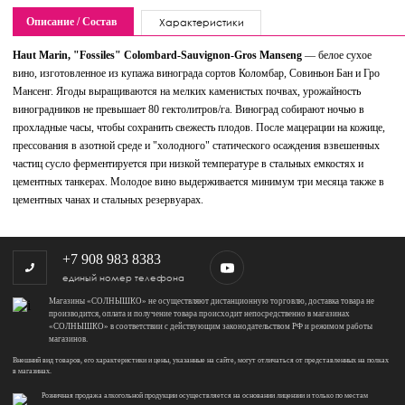
Описание / Состав
Характеристики
Haut Marin, "Fossiles" Colombard-Sauvignon-Gros Manseng
— белое сухое
вино, изготовленное из купажа винограда сортов Коломбар, Совиньон Бан и Гро
Мансенг. Ягоды выращиваются на мелких каменистых почвах, урожайность
виноградников не превышает 80 гектолитров/га. Виноград собирают ночью в
прохладные часы, чтобы сохранить свежесть плодов. После мацерации на кожице,
прессования в азотной среде и "холодного" статического осаждения взвешенных
частиц сусло ферментируется при низкой температуре в стальных емкостях и
цементных танкерах. Молодое вино выдерживается минимум три месяца также в
цементных чанах и стальных резервуарах.
+7 908 983 8383
единый номер телефона
Магазины «СОЛНЫШКО» не осуществляют дистанционную торговлю, доставка товара не
производится, оплата и получение товара происходит непосредственно в магазинах
«СОЛНЫШКО» в соответствии с действующим законодательством РФ и режимом работы
магазинов.
Внешний вид товаров, его характеристики и цены, указанные на сайте, могут отличаться от представленных на полках
в магазинах.
Розничная продажа алкогольной продукции осуществляется на основании лицензии и только по местам