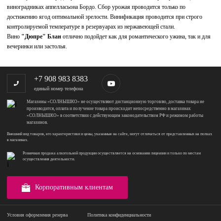
виноградниках аппелласьона Бордо. Сбор урожая проводится только по
достижению ягод оптимальной зрелости. Винификация проводится при строго
контролируемой температуре в резервуарах из нержавеющей стали.
Вино
"Дюпре" Блан
отлично подойдет как для романтического ужина, так и для
вечеринки или застолья.
+7 908 983 8383
единый номер телефона
Магазины «СОЛНЫШКО» не осуществляют дистанционную торговлю, доставка товара не
производится, оплата и получение товара происходит непосредственно в магазинах
«СОЛНЫШКО» в соответствии с действующим законодательством РФ и режимом работы
магазинов.
Внешний вид товаров, его характеристики и цены, указанные на сайте, могут отличаться от представленных на полках
в магазинах.
Розничная продажа алкогольной продукции осуществляется на основании лицензии и только по местам
осуществления деятельности.
Корпоративным клиентам
Условия оформления резерва
Политика конфиденциальности