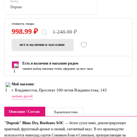
Бренд:
Duprais
стоимость товара:
998.99 ₽
1 248.99
₽
нет в наличии в магазине
Есть в наличии в магазине рядом
смените выбор магазина чтобы оформить на него заказ
Мой магазин:
г. Владивосток, Проспект 100-летия Владивостока, 143
выбрать другой
Описание / Состав
Характеристики
"Duprais" Blanc Dry, Bordeaux AOC
— белое сухое вино, демонстрирующее
приятный, фруктовый аромат и свежий, элегантный вкус. В его производстве
используется виноград сортов Совиньон Блан и Семильон, произрастающие на