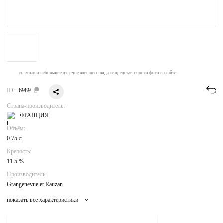
возможно небольшие отличие внешнего вида от представленного фото на сайте
ID:
6989
Страна-производитель:
ФРАНЦИЯ
Объём:
0.75 л
Крепость:
11.5 %
Производитель:
Grangenevue et Rauzan
показать все характеристики