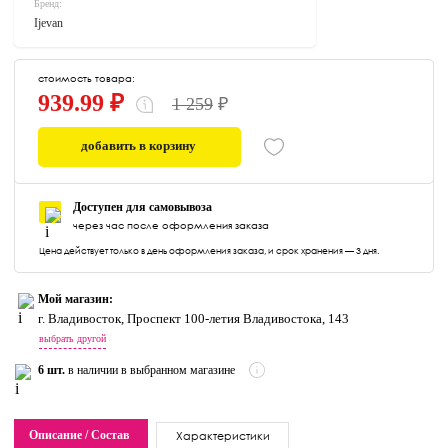
Бренд:
Ijevan
стоимость товара:
939.99 ₽
1 259
₽
добавить в корзину
0
Доступен для самовывоза
через час после оформления заказа
Цена действует только в день оформления заказа, и срок хранения — 3 дня.
Мой магазин:
г. Владивосток, Проспект 100-летия Владивостока, 143
выбрать другой
6 шт.
в наличии в выбранном магазине
Описание / Состав
Характеристики