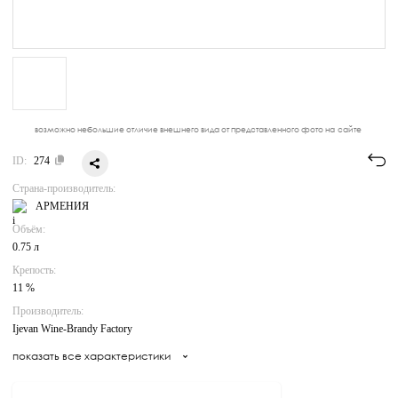
возможно небольшие отличие внешнего вида от представленного фото на сайте
ID:
274
Страна-производитель:
АРМЕНИЯ
Объём:
0.75 л
Крепость:
11 %
Производитель:
Ijevan Wine-Brandy Factory
показать все характеристики