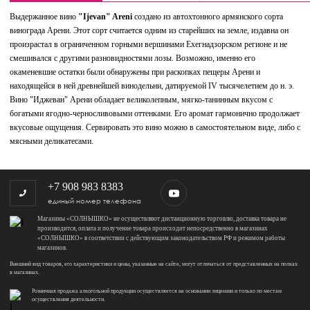
Выдержанное вино
"Ijevan" Areni
создано из автохтонного армянского сорта
винограда Арени. Этот сорт считается одним из старейших на земле, издавна он
произрастал в ограниченном горными вершинами Ехегнадзорском регионе и не
смешивался с другими разновидностями лозы. Возможно, именно его
окаменевшие остатки были обнаружены при раскопках пещеры Арени и
находящейся в ней древнейшей винодельни, датируемой IV тысячелетием до н. э.
Вино "Иджеван" Арени обладает великолепным, мягко-танинным вкусом с
богатыми ягодно-черносливовыми оттенками. Его аромат гармонично продолжает
вкусовые ощущения. Сервировать это вино можно в самостоятельном виде, либо с
мясными деликатесами.
+7 908 983 8383
единый номер телефона
Магазины «СОЛНЫШКО» не осуществляют дистанционную торговлю, доставка товара не
производится, оплата и получение товара происходит непосредственно в магазинах
«СОЛНЫШКО» в соответствии с действующим законодательством РФ и режимом работы
магазинов.
Внешний вид товаров, его характеристики и цены, указанные на сайте, могут отличаться от представленных на полках
в магазинах.
Розничная продажа алкогольной продукции осуществляется на основании лицензии и только по местам
осуществления деятельности.