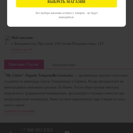
ВЫБРАТЬ МАГАЗИН
Без выбора магазина остатки у товаров - не будут
выводиться.
Есть в наличии в магазине рядом
смените выбор магазина чтобы оформить на него заказ
Мой магазин:
г. Владивосток, Проспект 100-летия Владивостока, 143
выбрать другой
Описание / Состав
Характеристики
"Mr. Liebre" Organic Tempranillo-Garnacha
— органическое красное сухое вино,
созданное из винограда сортов Темпранильо и Гарнача. Ягоды произрастают на
виноградниках компании в регионе Ла Манча. После сбора урожая виноград
подвергается традиционной винификации, проходящей в стальных емкостях при
контролируемой температуре. Вино составит гармоничную пару блюдам из мяса,
дичи и сырам.
развернуть описание
+7 908 983 8383