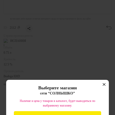
возможно небольшие отличие внешнего вида от представленного фото на сайте
ID:
2112
Страна-производитель:
ИСПАНИЯ
Объём:
0.75 л
Крепость:
12.5 %
Производитель:
Bodega EHD
показать все характеристики
Выберите магазин
сети “СОЛНЫШКО”
стоимость товара:
Наличие и цена у товаров в каталоге, будет выводиться по
998.99 ₽
1 248.99
₽
выбранному магазину.
нет в наличии в магазине