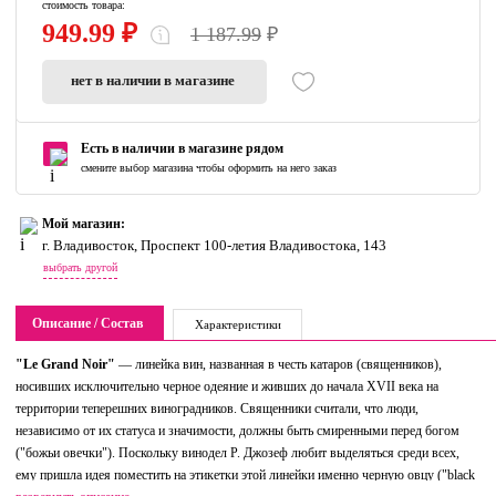
стоимость товара:
949.99 ₽
1 187.99
₽
нет в наличии в магазине
Есть в наличии в магазине рядом
смените выбор магазина чтобы оформить на него заказ
Мой магазин:
г. Владивосток, Проспект 100-летия Владивостока, 143
выбрать другой
Описание / Состав
Характеристики
"Le Grand Noir"
— линейка вин, названная в честь катаров (священников),
носивших исключительно черное одеяние и живших до начала XVII века на
территории теперешних виноградников. Священники считали, что люди,
независимо от их статуса и значимости, должны быть смиренными перед богом
("божьи овечки"). Поскольку винодел Р. Джозеф любит выделяться среди всех,
ему пришла идея поместить на этикетки этой линейки именно черную овцу ("black