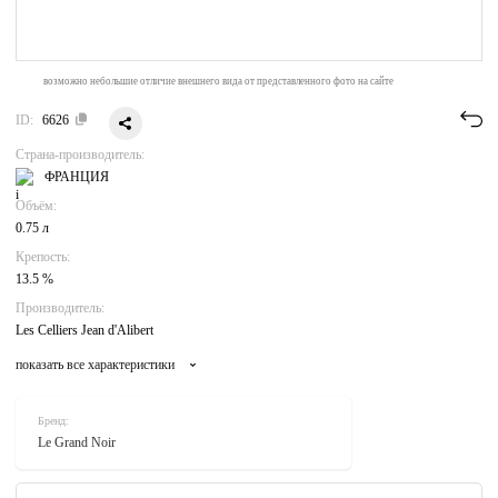
возможно небольшие отличие внешнего вида от представленного фото на сайте
ID:
6626
Страна-производитель:
ФРАНЦИЯ
Объём:
0.75 л
Крепость:
13.5 %
Производитель:
Les Celliers Jean d'Alibert
показать все характеристики
Бренд:
Le Grand Noir