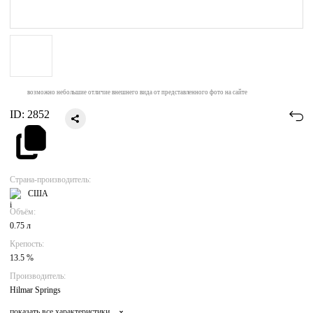
возможно небольшие отличие внешнего вида от представленного фото на сайте
ID:
2852
Страна-производитель:
США
Объём:
0.75 л
Крепость:
13.5 %
Производитель:
Hilmar Springs
показать все характеристики