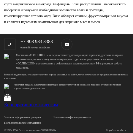
сорта американского винограда Зинфандель. Лозы растут вблизи Тихоокеанского
побережья и получают необходимое количество влаги и прохлады,
компенсирующее летнюю жару. Вино обладает сочным, фруктово-пряным вкусом
и является идеальным компаньоном для жареного мяса и сыров.
+7 908 983 8383
единый номер телефона
Магазины «СОЛНЫШКО» не осуществляют дистанционную торговлю, доставка товара не
производится, оплата и получение товара происходит непосредственно в магазинах
«СОЛНЫШКО» в соответствии с действующим законодательством РФ и режимом работы
магазинов.
Внешний вид товаров, его характеристики и цены, указанные на сайте, могут отличаться от представленных на полках
в магазинах.
Розничная продажа алкогольной продукции осуществляется на основании лицензии и только по местам
осуществления деятельности.
Корпоративным клиентам
Условия оформления резерва
Политика конфиденциальности
Пользовательское соглашение
© 2012- 2026. Сеть алкомаркетов «СОЛНЫШКО».
Разработка сайта -