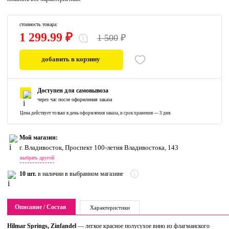
стоимость товара:
1 299.99 ₽
1 500
₽
добавить в корзину
0
Доступен для самовывоза
через час после оформления заказа
Цена действует только в день оформления заказа, и срок хранения — 3 дня.
Мой магазин:
г. Владивосток, Проспект 100-летия Владивостока, 143
выбрать другой
10 шт.
в наличии в выбранном магазине
Описание / Состав
Характеристики
Hilmar
Springs
,
Zinfandel
— легкое красное полусухое вино из флагманского