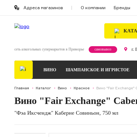
Адреса магазинов
О компании
Бренды
КАТ
г.
сеть алкогольных супермаркетов в Приморье
самовывоз
ВИНО
ШАМПАНСКОЕ И ИГРИСТОЕ
Главная
Каталог
Вино
Красное
Вино "Fair Exchange" 
Вино "Fair Exchange" Cabe
"Фэа Иксчендж" Каберне Совиньон, 750 мл