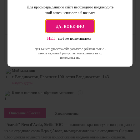
стоимость товара:
Для просмотра данного сайта необходимо подтвердить
1 279.99 ₽
1 650
₽
свой совершеннолетний возраст.
добавить в корзину
0
ДА, КОНЕЧНО
НЕТ
, ещё не исполнилось
Доступен для самовывоза
через час после оформления заказа
Для вашего удобства сайт работает с файлами cookie -
заходя на данный ресурс, вы соглашаетесь на их
Цена действует только в день оформления заказа, и срок хранения — 3 дня.
использование.
Мой магазин:
г. Владивосток, Проспект 100-летия Владивостока, 143
выбрать другой
6 шт.
в наличии в выбранном магазине
Описание / Состав
Характеристики
"Astrale" Nero d'Avola, Sicilia DOC
— полнотелое красное сухое вино, созданное
из виноградного сорта Неро д'Авола, выращиваемого на виноградниках Сицилии.
Сбор урожая осуществляется по достижении ягодами оптимальной спелости.