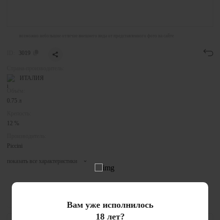
возможно небольшие отличие внешнего вида от представленного фото на сайте
ID:
3019
Страна-производитель:
ИТАЛИЯ
Объём:
0.75 л
Крепость:
12 %
Производитель:
Piccini
показать все характеристики
Бренд:
Astrale
Вам уже исполнилось
18 лет?