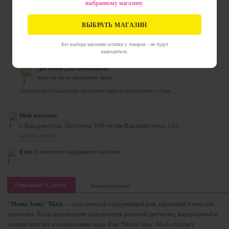
выбранному магазину.
стоимость товара:
756.99 ₽
969.99
₽
ВЫБРАТЬ МАГАЗИН
добавить в корзину
0
Без выбора магазина остатки у товаров - не будут
выводиться.
Доступен для самовывоза
через час после оформления заказа
Цена действует только в день оформления заказа, и срок хранения — 3 дня.
Мой магазин:
г. Владивосток, Проспект 100-летия Владивостока, 143
выбрать другой
8 шт.
в наличии в выбранном магазине
Описание / Состав
Характеристики
"Mama Jama" Black
— классический выдержанный ром, идеальный в качестве
дижестива. В его производстве используется ромовый дистиллят, выдержанный в
течение пяти лет, и исправленная вода. Ром "Mama Jama" Black обладает