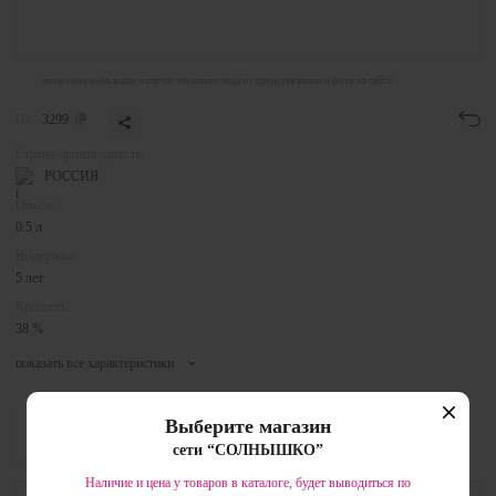
возможно небольшие отличие внешнего вида от представленного фото на сайте
ID:
3299
Страна-производитель:
РОССИЯ
Объём:
0.5 л
Выдержка:
5 лет
Крепость:
38 %
показать все характеристики
Бренд:
Выберите магазин
Mama Jama
сети “СОЛНЫШКО”
Наличие и цена у товаров в каталоге, будет выводиться по