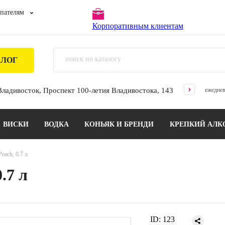
пателям
Корпоративным клиентам
АЛОГ
 Владивосток, Проспект 100-летия Владивостока, 143
ежеднев
ВИСКИ
ВОДКА
КОНЬЯК И БРЕНДИ
КРЕПКИЙ АЛК
each, 0.7 л
.7 л
ID:
123