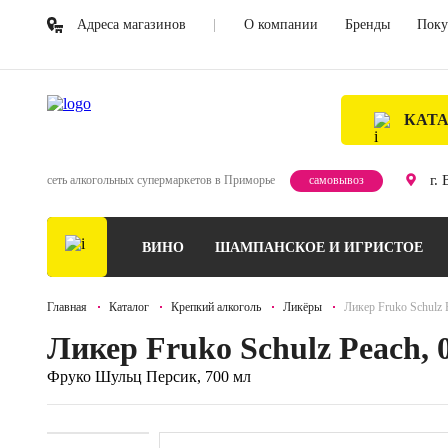
Адреса магазинов
О компании
Бренды
Поку
КАТ
г.
сеть алкогольных супермаркетов в Приморье
самовывоз
ВИНО
ШАМПАНСКОЕ И ИГРИСТОЕ
Главная
Каталог
Крепкий алкоголь
Ликёры
Ликер Fruko Schulz P
Ликер Fruko Schulz Peach, 0
Фруко Шульц Персик, 700 мл