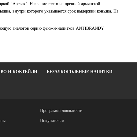
маркой "Арегак". Название взято из древней армянской
нышка, внутри которого указывается срок выдержки коньяка. На
 имеющую аналогов серию фьюжн-напитков ANTIBRANDY.
ВО И КОКТЕЙЛИ
БЕЗАЛКОГОЛЬНЫЕ НАПИТКИ
Программа лояльности
ины
Покупателям