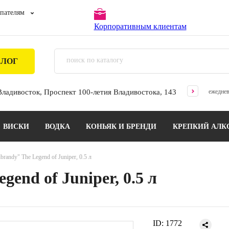
пателям
Корпоративным клиентам
АЛОГ
 Владивосток, Проспект 100-летия Владивостока, 143
ежеднев
ВИСКИ
ВОДКА
КОНЬЯК И БРЕНДИ
КРЕПКИЙ АЛК
brandy" The Legend of Juniper, 0.5 л
end of Juniper, 0.5 л
ID:
1772