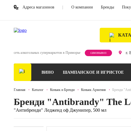
Адреса магазинов
О компании
Бренды
Поку
КАТ
г.
сеть алкогольных супермаркетов в Приморье
самовывоз
ВИНО
ШАМПАНСКОЕ И ИГРИСТОЕ
Главная
Каталог
Коньяк и Бренди
Коньяк Армения
Бренди "Anti
Бренди "Antibrandy" The Leg
"Антибренди" Ледженд оф Джунипер, 500 мл