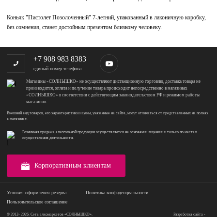
Коньяк "Пистолет Позолоченный" 7-летний, упакованный в лаконичную коробку,
без сомнения, станет достойным презентом близкому человеку.
+7 908 983 8383
единый номер телефона
Магазины «СОЛНЫШКО» не осуществляют дистанционную торговлю, доставка товара не
производится, оплата и получение товара происходит непосредственно в магазинах
«СОЛНЫШКО» в соответствии с действующим законодательством РФ и режимом работы
магазинов.
Внешний вид товаров, его характеристики и цены, указанные на сайте, могут отличаться от представленных на полках
в магазинах.
Розничная продажа алкогольной продукции осуществляется на основании лицензии и только по местам
осуществления деятельности.
Корпоративным клиентам
Условия оформления резерва
Политика конфиденциальности
Пользовательское соглашение
© 2012- 2026. Сеть алкомаркетов «СОЛНЫШКО».
Разработка сайта -