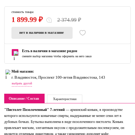
стоимость товара:
1 899.99 ₽
2 374.99
₽
нет в наличии в магазине
Есть в наличии в магазине рядом
смените выбор магазина чтобы оформить на него заказ
Мой магазин:
г. Владивосток, Проспект 100-летия Владивостока, 143
выбрать другой
Описание / Состав
Характеристики
"Пистолет Позолоченный" 7-летний
— армянский коньяк, в производстве
которого используются коньячные спирты, выдержанные не менее семи лет в
дубовых бочках. Бутылка выполнена в виде позолоченного пистолета. Коньяк
привлекает мягким, элегантным вкусом с продолжительным послевкусием, он
является отличным дижестивом, а также гармонично дополнит кофе.