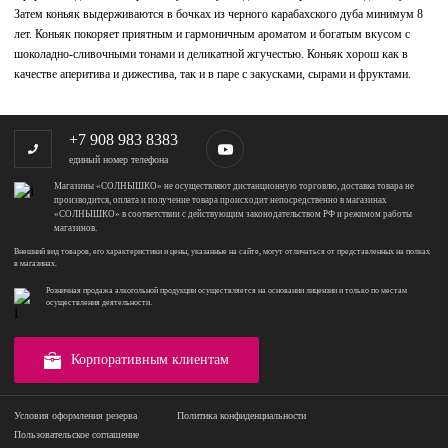
Затем коньяк выдерживаются в бочках из черного карабахского дуба минимум 8
лет. Коньяк покоряет приятным и гармоничным ароматом и богатым вкусом с
шоколадно-сливочными тонами и деликатной жгучестью. Коньяк хорош как в
качестве аперитива и дижестива, так и в паре с закусками, сырами и фруктами.
+7 908 983 8383
единый номер телефона
Магазины «СОЛНЫШКО» не осуществляют дистанционную торговлю, доставка товара не
производится, оплата и получение товара происходит непосредственно в магазинах
«СОЛНЫШКО» в соответствии с действующим законодательством РФ и режимом работы
магазинов.
Внешний вид товаров, его характеристики и цены, указанные на сайте, могут отличаться от представленных на полках
в магазинах.
Розничная продажа алкогольной продукции осуществляется на основании лицензии и только по местам
осуществления деятельности.
Корпоративным клиентам
Условия оформления резерва
Политика конфиденциальности
Пользовательское соглашение