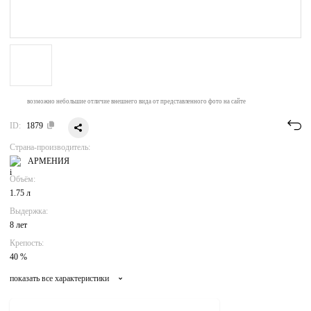
возможно небольшие отличие внешнего вида от представленного фото на сайте
ID:
1879
Страна-производитель:
АРМЕНИЯ
Объём:
1.75 л
Выдержка:
8 лет
Крепость:
40 %
показать все характеристики