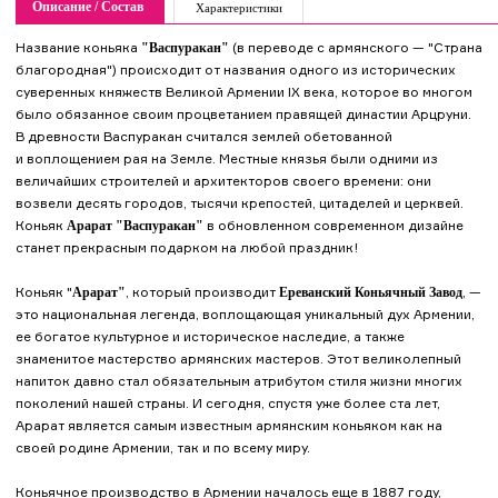
Описание / Состав
Характеристики
Название коньяка
(в переводе с армянского — "Страна
"Васпуракан"
благородная") происходит от названия одного из исторических
суверенных княжеств Великой Армении IХ века, которое во многом
было обязанное своим процветанием правящей династии Арцруни.
В древности Васпуракан считался землей обетованной
и воплощением рая на Земле. Местные князья были одними из
величайших строителей и архитекторов своего времени: они
возвели десять городов, тысячи крепостей, цитаделей и церквей.
Коньяк
в обновленном современном дизайне
Арарат "Васпуракан"
станет прекрасным подарком на любой праздник!
Коньяк "
, который производит
, —
Арарат"
Ереванский Коньячный Завод
это национальная легенда, воплощающая уникальный дух Армении,
ее богатое культурное и историческое наследие, а также
знаменитое мастерство армянских мастеров. Этот великолепный
напиток давно стал обязательным атрибутом стиля жизни многих
поколений нашей страны. И сегодня, спустя уже более ста лет,
Арарат является самым известным армянским коньяком как на
своей родине Армении, так и по всему миру.
Коньячное производство в Армении началось еще в 1887 году,