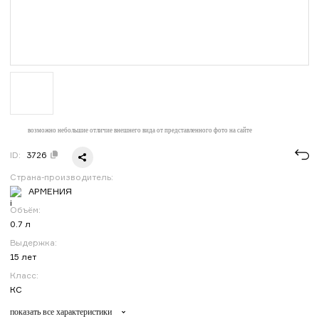
возможно небольшие отличие внешнего вида от представленного фото на сайте
ID:
3726
Страна-производитель:
АРМЕНИЯ
Объём:
0.7 л
Выдержка:
15 лет
Класс:
КС
показать все характеристики