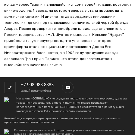
когда Нерсес Таирян, являющийся купцом первой гильдии, построил
винно-водочный завод, на котором впервые стали производить
армянские коньяки. И именно тогда зародились инновации и
технологии, до сих пор являющиеся отличительной чертой бренда
Арарат. Позже предприятие приобрели владельцы знаменитого в
России товарищества «Н.Л. Шустов и сыновья». Коньяки "
Арарат"
приобрели такую популярность, что уже через некоторое
время фирма стала официальным поставщиком Двора Его
Императорского Величества, а в 1902 году продукция завода
завоевала Гран-при в Париже, что стало доказательством
высочайшего качества напитка.
+7 908 983 8383
единый номер телефона
Магазины «СОЛНЫШКО» не осуществляют дистанционную торговлю, доставка
товара не производится, оплата и получение товара происходит
непосредственно в магазинах «СОЛНЫШКО» в соответствии с действующим
законодательством РФ и режимом работы магазинов.
Внешний вид товаров, его характеристики и цены, указанные на сайте, могут отличаться от
представленных на полках в магазинах.
Розничная продажа алкогольной продукции осуществляется на основании лицензии и
только по местам осуществления деятельности.