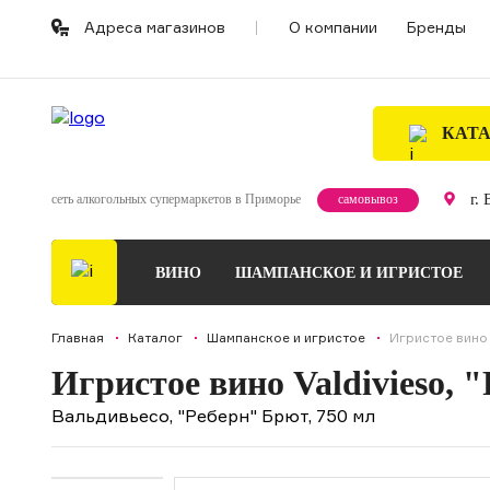
Адреса магазинов
О компании
Бренды
КАТ
г.
сеть алкогольных супермаркетов в Приморье
самовывоз
ВИНО
ШАМПАНСКОЕ И ИГРИСТОЕ
Главная
Каталог
Шампанское и игристое
Игристое вино V
Игристое вино Valdivieso, 
Вальдивьесо, "Реберн" Брют, 750 мл