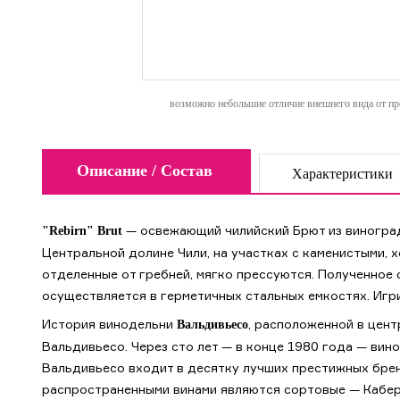
возможно небольшие отличие внешнего вида от пре
Описание / Состав
Характеристики
— освежающий чилийский Брют из виноград
"Rebirn" Brut
Центральной долине Чили, на участках с каменистыми,
отделенные от гребней, мягко прессуются. Полученное
осуществляется в герметичных стальных емкостях. Игри
История винодельни
, расположенной в цент
Вальдивьесо
Вальдивьесо. Через сто лет — в конце 1980 года — ви
Вальдивьесо входит в десятку лучших престижных брен
распространенными винами являются сортовые — Каберн