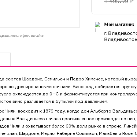
1 499.99
₽
Мой магазин:
г. Владивост
дставленного фото на сайте
Владивосток
а сортов Шардоне, Семильон и Педро Хименес, который выращ
 хорошо дренированными почвами. Виноград собирается вручну
 сусло охлаждается до 0 °С и ферментируется при контролир
стое вино разливается в бутылки под давлением.
ре Чили, восходит к 1879 году, когда дон Альберто Вальдивь
нодельня Вальдивьесо начала промышленное производство вин
дов Чили и охватывает более 60% доли рынка в стране. Лине
е Блан, Шардоне, Мерло, Каберне Совиньон, Мальбек и Rose. 