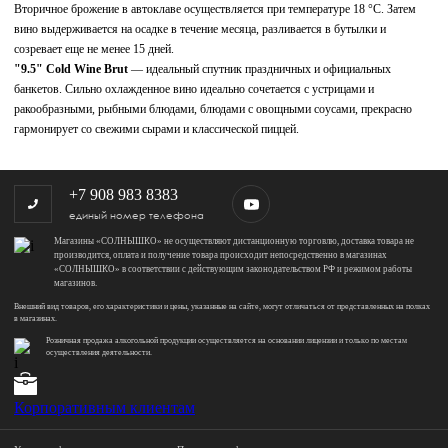
Вторичное брожение в автоклаве осуществляется при температуре 18 °С. Затем
вино выдерживается на осадке в течение месяца, разливается в бутылки и
созревает еще не менее 15 дней.
"9.5" Cold Wine Brut
— идеальный спутник праздничных и официальных
банкетов. Сильно охлажденное вино идеально сочетается с устрицами и
ракообразными, рыбными блюдами, блюдами с овощными соусами, прекрасно
гармонирует со свежими сырами и классической пиццей.
+7 908 983 8383
единый номер телефона
Магазины «СОЛНЫШКО» не осуществляют дистанционную торговлю, доставка товара не
производится, оплата и получение товара происходит непосредственно в магазинах
«СОЛНЫШКО» в соответствии с действующим законодательством РФ и режимом работы
магазинов.
Внешний вид товаров, его характеристики и цены, указанные на сайте, могут отличаться от представленных на полках
в магазинах.
Розничная продажа алкогольной продукции осуществляется на основании лицензии и только по местам
осуществления деятельности.
Корпоративным клиентам