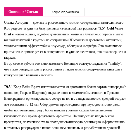
Описание / Состав
Характеристики
Ставка Астории — сделать игристое вино с низким содержанием алкоголя, всего
9.5 градусов, и удивить безупречным качеством! Так родилось
"9.5" Cold Wine
Brut
в новом облике, подобно драгоценным камням в бутылке, с первой в мире
винной этикеткой с кругами из специальной 3D-фольги и цветовыми оттенками,
усиливающими эффект рубина, изумруда, обсидиана и серебра. Это заманчивое
приглашение прикоснуться к поверхности и удивление от того, что она совершенно
гладкая.
В год своего дебюта это вино завоевало Большую золотую медаль на "Vinitaly",
что стало рекордом для игристого вина с таким низким содержанием алкоголя в
конкуренции с великой классикой.
"9.5" Колд Вайн Брют
изготавливается из ароматных белых сортов винограда (в
основном, Глера и Шардоне), выращенного в холмистой местности в Тревизо.
Виноградники ориентированы с севера на юг и с запада на восток, средний возраст
лоз составляет 8-12 лет. Сбор урожая производится вручную достаточно рано,
чтобы получить виноград с более низким уровнем сахара, более высокой
кислотностью и ярким фруктовым ароматом. На винодельне плоды мягко
прессуются, полученное сусло проходит статическую декантацию и ферментацию
в стальных резервуарах с использованием специально разработанных дрожжей.