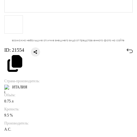
возможно небольшие отличие внешнего вида от представленного фото на сайте
ID:
21554
Страна-производитель:
ИТАЛИЯ
Объём:
0.75 л
Крепость:
9.5 %
Производитель:
A.C.