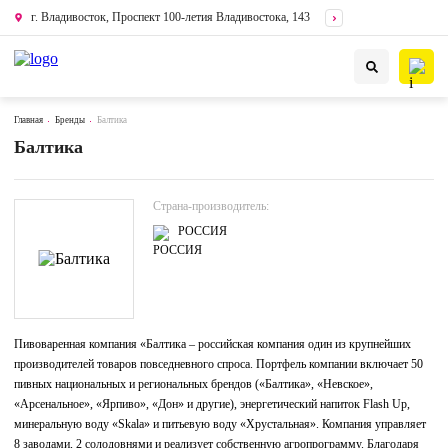
г. Владивосток, Проспект 100-летия Владивостока, 143
Главная
Бренды
Балтика
Балтика
Страна-производитель:
РОССИЯ
Пивоваренная компания «Балтика – российская компания один из крупнейших
производителей товаров повседневного спроса. Портфель компании включает 50
пивных национальных и региональных брендов («Балтика», «Невское»,
«Арсенальное», «Ярпиво», «Дон» и другие), энергетический напиток Flash Up,
минеральную воду «Skala» и питьевую воду «Хрустальная». Компания управляет
8 заводами, 2 солодовнями и реализует собственную агропрограмму. Благодаря