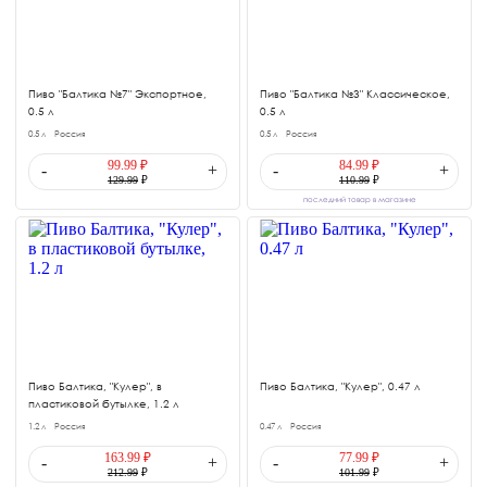
Пиво "Балтика №7" Экспортное,
Пиво "Балтика №3" Классическое,
0.5 л
0.5 л
0.5 л
Россия
0.5 л
Россия
99.99 ₽
84.99 ₽
-
+
-
+
129.99
₽
110.99
₽
последний товар в магазине
Пиво Балтика, "Кулер", в
Пиво Балтика, "Кулер", 0.47 л
пластиковой бутылке, 1.2 л
1.2 л
Россия
0.47 л
Россия
163.99 ₽
77.99 ₽
-
+
-
+
212.99
₽
101.99
₽