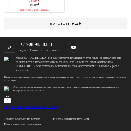
73.99 ₽
96.99
₽
в наличии в магазине рядом
показать ещё
+7 908 983 8383
единый номер телефона
Магазины «СОЛНЫШКО» не осуществляют дистанционную торговлю, доставка товара не
производится, оплата и получение товара происходит непосредственно в магазинах
«СОЛНЫШКО» в соответствии с действующим законодательством РФ и режимом работы
магазинов.
Внешний вид товаров, его характеристики и цены, указанные на сайте, могут отличаться от представленных на полках
в магазинах.
Розничная продажа алкогольной продукции осуществляется на основании лицензии и только по местам
осуществления деятельности.
Корпоративным клиентам
Условия оформления резерва
Политика конфиденциальности
Пользовательское соглашение