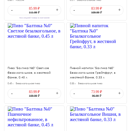
0.33 л
Россия
0.5 л
Безалкогольное пиво
85.99 ₽
83.99 ₽
-
+
-
+
111.99
₽
109.99
₽
последний товар в магазине
Пиво "Балтика №0" Светлое
Пивной напиток "Балтика №0"
безалкогольное, в жестяной
Безалкогольное Грейпфрут, в
банке, 0.45 л
жестяной банке, 0.33 л
0.45 л
Безалкогольное пиво
0.33 л
Безалкогольное пиво
83.99 ₽
73.99 ₽
-
+
-
+
109.99
₽
96.99
₽