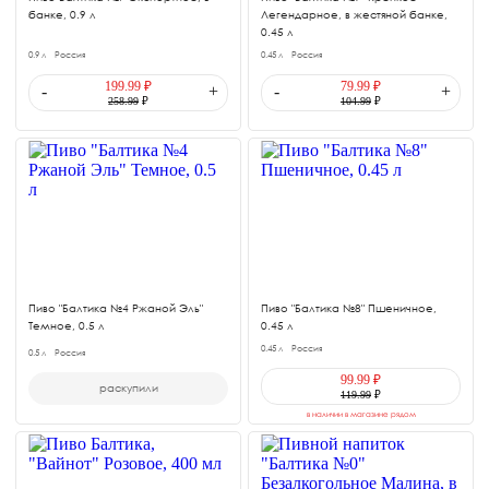
банке, 0.9 л
Легендарное, в жестяной банке,
0.45 л
0.9 л
Россия
0.45 л
Россия
199.99 ₽
79.99 ₽
-
+
-
+
258.99
₽
104.99
₽
Пиво "Балтика №4 Ржаной Эль"
Пиво "Балтика №8" Пшеничное,
Темное, 0.5 л
0.45 л
0.45 л
Россия
0.5 л
Россия
99.99 ₽
раскупили
119.99
₽
в наличии в магазине рядом