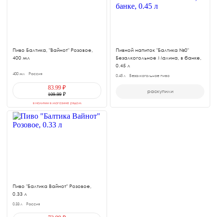
Пиво Балтика, "Вайнот" Розовое,
Пивной напиток "Балтика №0"
400 мл
Безалкогольное Малина, в банке,
0.45 л
400 мл
Россия
0.45 л
Безалкогольное пиво
83.99 ₽
раскупили
109.99
₽
в наличии в магазине рядом
Пиво "Балтика Вайнот" Розовое,
0.33 л
0.33 л
Россия