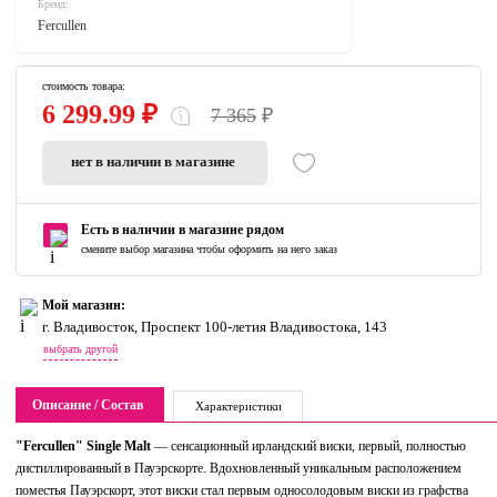
Бренд:
Fercullen
стоимость товара:
6 299.99 ₽
7 365
₽
нет в наличии в магазине
Есть в наличии в магазине рядом
смените выбор магазина чтобы оформить на него заказ
Мой магазин:
г. Владивосток, Проспект 100-летия Владивостока, 143
выбрать другой
Описание / Состав
Характеристики
"Fercullen" Single Malt
— сенсационный ирландский виски, первый, полностью
дистиллированный в Пауэрскорте. Вдохновленный уникальным расположением
поместья Пауэрскорт, этот виски стал первым односолодовым виски из графства