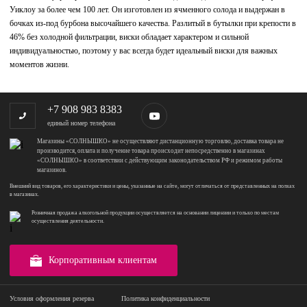
Уиклоу за более чем 100 лет. Он изготовлен из ячменного солода и выдержан в
бочках из-под бурбона высочайшего качества. Разлитый в бутылки при крепости в
46% без холодной фильтрации, виски обладает характером и сильной
индивидуальностью, поэтому у вас всегда будет идеальный виски для важных
моментов жизни.
+7 908 983 8383
единый номер телефона
Магазины «СОЛНЫШКО» не осуществляют дистанционную торговлю, доставка товара не
производится, оплата и получение товара происходит непосредственно в магазинах
«СОЛНЫШКО» в соответствии с действующим законодательством РФ и режимом работы
магазинов.
Внешний вид товаров, его характеристики и цены, указанные на сайте, могут отличаться от представленных на полках
в магазинах.
Розничная продажа алкогольной продукции осуществляется на основании лицензии и только по местам
осуществления деятельности.
Корпоративным клиентам
Условия оформления резерва
Политика конфиденциальности