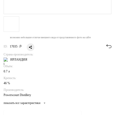
возможно небольшие отличие внешнего вида от представленного фото на сайте
ID:
17035
Страна-производитель:
ИРЛАНДИЯ
Объём:
0.7 л
Крепость:
46 %
Производитель:
Powerscourt Distillery
показать все характеристики