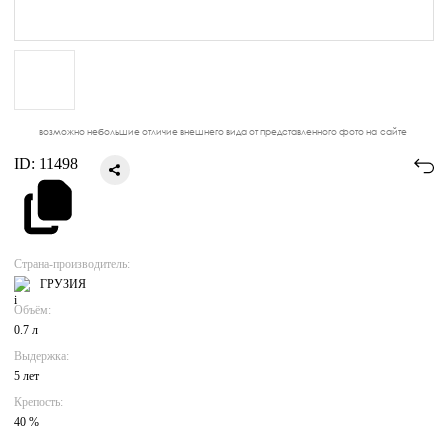
возможно небольшие отличие внешнего вида от представленного фото на сайте
ID:
11498
Страна-производитель:
ГРУЗИЯ
Объём:
0.7 л
Выдержка:
5 лет
Крепость:
40 %