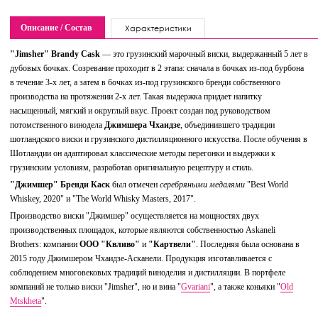
Описание / Состав
Характеристики
"Jimsher" Brandy Cask
— это грузинский марочный виски, выдержанный 5 лет в
дубовых бочках. Созревание проходит в 2 этапа: сначала в бочках из-под бурбона
в течение 3-х лет, а затем в бочках из-под грузинского бренди собственного
производства на протяжении 2-х лет. Такая выдержка придает напитку
насыщенный, мягкий и округлый вкус. Проект создан под руководством
потомственного винодела
Джимшера Чхаидзе
, объединившего традиции
шотландского виски и грузинского дистилляционного искусства. После обучения в
Шотландии он адаптировал классические методы перегонки и выдержки к
грузинским условиям, разработав оригинальную рецептуру и стиль.
"Джимшер" Бренди Каск
был отмечен
серебряными медалями
"Best World
Whiskey, 2020" и "The World Whisky Masters, 2017".
Производство виски "Джимшер" осуществляется на мощностях двух
производственных площадок, которые являются собственностью Askaneli
Brothers: компании
ООО "Квливо"
и
"Картвели"
. Последняя была основана в
2015 году Джимшером Чхаидзе-Асканели. Продукция изготавливается с
соблюдением многовековых традиций виноделия и дистилляции. В портфеле
компаний не только виски "Jimsher", но и вина "
Gvariani
", а также коньяки "
Old
Mtskheta
".