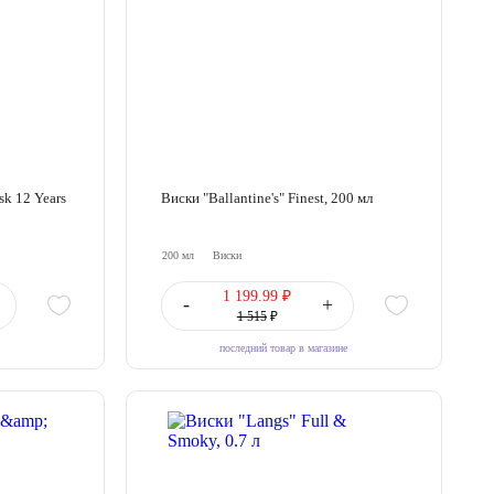
sk 12 Years
Виски "Ballantine's" Finest, 200 мл
200 мл
Виски
1 199.99 ₽
-
+
1 515
₽
последний товар в магазине