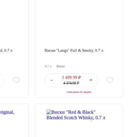
d, 0.7 л
Виски "Langs" Full & Smoky, 0.7 л
0.7 л
Виски
3 499.99 ₽
-
+
4 374.99
₽
спец-цена по акции