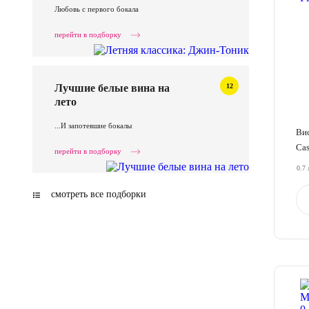
Любовь с первого бокала
перейти в подборку
12
Лучшие белые вина на
лето
...И запотевшие бокалы
Вис
Cas
перейти в подборку
0.7 
смотреть все подборки