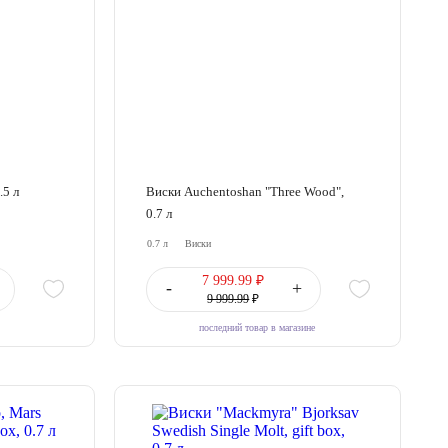
.5 л
Виски Auchentoshan "Three Wood",
0.7 л
0.7 л
Виски
7 999.99 ₽
-
+
9 999.99
₽
последний товар в магазине