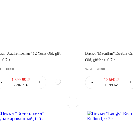
ки "Auchentoshan" 12 Years Old, gift
Виски "Macallan" Double Ca
, 0.7 л
Old, gift box, 0.7 л
л
Виски
0.7 л
Виски
4 599.99 ₽
10 560 ₽
-
+
-
+
5 796.99
₽
15 999
₽