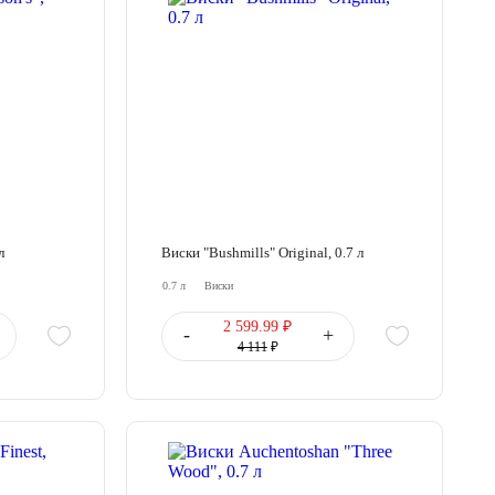
л
Виски "Bushmills" Original, 0.7 л
0.7 л
Виски
2 599.99 ₽
-
+
4 111
₽