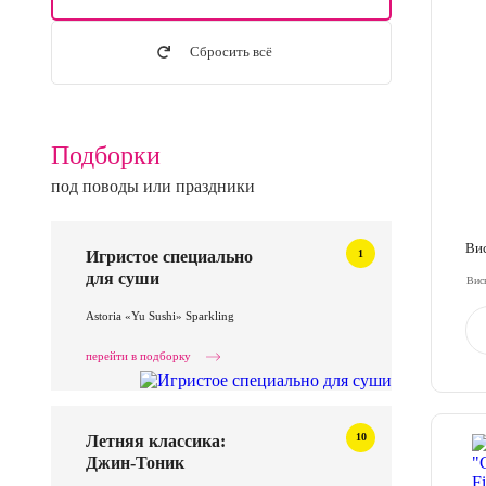
Сбросить всё
Подборки
под поводы или праздники
Вис
1
Игристое специально
для суши
Вис
Astoria «Yu Sushi» Sparkling
перейти в подборку
10
Летняя классика:
Джин-Тоник