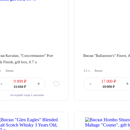
ки Kavalan, "Concertmaster" Port
Виски "Ballantine's" Finest, 4
k Finish, gift box, 0.7 л
л
Виски
4.5 л
Виски
9 899 ₽
17 000 ₽
-
+
-
+
11 018
₽
19 999
₽
последний товар в магазине