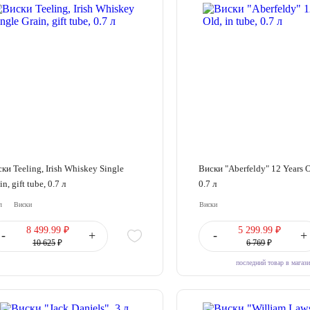
ки Teeling, Irish Whiskey Single
Виски "Aberfeldy" 12 Years Ol
in, gift tube, 0.7 л
0.7 л
л
Виски
Виски
8 499.99 ₽
5 299.99 ₽
-
+
-
+
10 625
₽
6 769
₽
последний товар в магаз