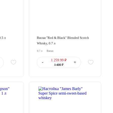
0.5 л
Виски "Red & Black" Blended Scotch
Whisky, 0.7 л
0.7 л
Виски
1 259.99 ₽
-
+
1 400
₽