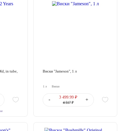
d, in tube,
Виски "Jameson", 1 л
1 л
Виски
3 499.99 ₽
-
+
4 517
₽
ине