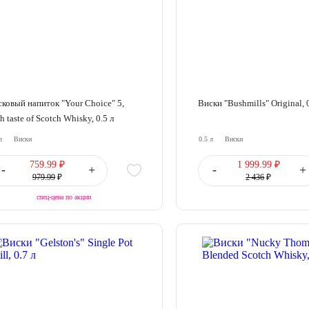
ковый напиток "Your Choice" 5,
Виски "Bushmills" Original, 
h taste of Scotch Whisky, 0.5 л
л
Виски
0.5 л
Виски
759.99 ₽
1 999.99 ₽
-
+
-
+
979.99
₽
2 436
₽
спец-цена по акции