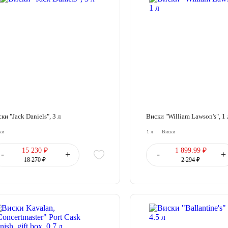
ки "Jack Daniels", 3 л
Виски "William Lawson's", 1 
ки
1 л
Виски
15 230 ₽
1 899.99 ₽
-
+
-
+
18 270
₽
2 294
₽