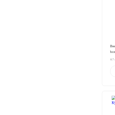
Вис
box
0.7 