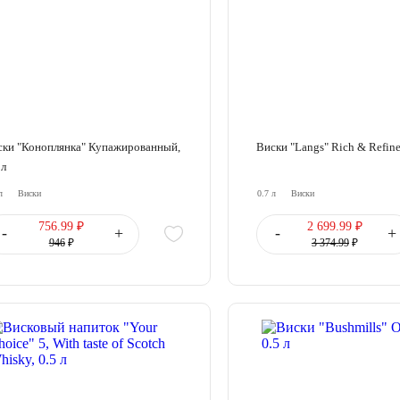
ски "Коноплянка" Купажированный,
Виски "Langs" Rich & Refine
 л
л
Виски
0.7 л
Виски
756.99 ₽
2 699.99 ₽
-
+
-
+
946
₽
3 374.99
₽