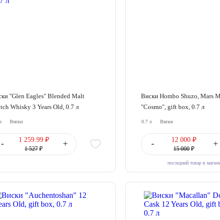
ки "Glen Eagles" Blended Malt
Виски Hombo Shuzo, Mars M
tch Whisky 3 Years Old, 0.7 л
"Cosmo", gift box, 0.7 л
л
Виски
0.7 л
Виски
1 259.99 ₽
12 000 ₽
-
+
-
+
1 527
₽
15 000
₽
последний товар в магаз