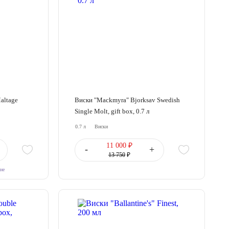
altage
Виски "Mackmyra" Bjorksav Swedish
Single Molt, gift box, 0.7 л
0.7 л
Виски
11 000 ₽
-
+
13 750
₽
ине