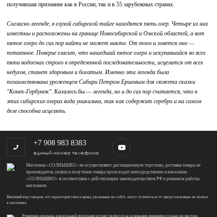
получившая признание как в России, так и в 55 зарубежных странах.
Согласно легенде, в глухой сибирской тайге находятся пять озер. Четыре из них
известны и расположены на границе Новосибирской и Омской областей, а вот
пятое озеро до сих пор найти не может никто. От того и зовется оно —
потаенное. Поверье гласит, что нашедший пятое озеро и искупавшийся во всех
пяти водоемах строго в определенной последовательности, исцелится от всех
недугов, станет здоровым и богатым. Именно эта легенда была
позаимствована уроженцем Сибири Петром Ершовым для сюжета сказки
"Конек-Горбунок". Казалось бы — легенда, но и до сих пор считается, что в
этих сибирских озерах вода уникальна, так как содержит серебро и на самом
деле способна исцелять.
+7 908 983 8383
единый номер телефона
Магазины «СОЛНЫШКО» не осуществляют дистанционную торговлю, доставка товара не
производится, оплата и получение товара происходит непосредственно в магазинах
«СОЛНЫШКО» в соответствии с действующим законодательством РФ и режимом работы
магазинов.
Внешний вид товаров, его характеристики и цены, указанные на сайте, могут отличаться от представленных на полках
в магазинах.
Розничная продажа алкогольной продукции осуществляется на основании лицензии и только по местам