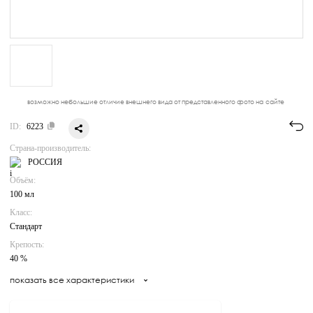
возможно небольшие отличие внешнего вида от представленного фото на сайте
ID:
6223
Страна-производитель:
РОССИЯ
Объём:
100 мл
Класс:
Стандарт
Крепость:
40 %
показать все характеристики