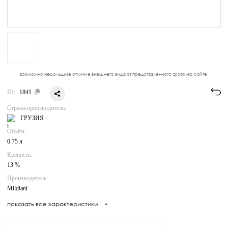
возможно небольшие отличие внешнего вида от представленного фото на сайте
ID:
1841
Страна-производитель:
ГРУЗИЯ
Объём:
0.75 л
Крепость:
13 %
Производитель:
Mildiani
показать все характеристики