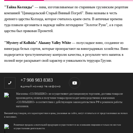
"Тайна Колхиды"
— вина, изготавливаемые по старинным грузинским рецептам
компанией "Цинандальский Старый Винный Погреб". Вина названы в честь
древнего царства Колхида, которое считалось краем света. В античные времена
туда плавали аргонавты в надежде найти легендарное "Золотое Руно", а в горах
царства был прикован Прометей.
"Mystery of Kolhida" Alazany Valley White
— полусладкое вино, созданное из
винограда белых сортов, которые произрастают на виноградниках хозяйства. Вино
подвергается трехступенчатому контролю качества, в результате чего напиток в
полной мере раскрывает свой характер и уникальность терруара Грузии.
+7 908 983 8383
единый номер телефона
Магазины «СОЛНЫШКО» не осуществляют дистанционную торговлю, доставка товара не
производится, оплата и получение товара происходит непосредственно в магазинах
«СОЛНЫШКО» в соответствии с действующим законодательством РФ и режимом работы
магазинов.
Внешний вид товаров, его характеристики и цены, указанные на сайте, могут отличаться от представленных на полках
в магазинах.
Розничная продажа алкогольной продукции осуществляется на основании лицензии и только по местам
осуществления деятельности.