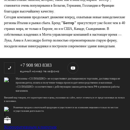
становятся очень популярными в Бельгии, Германии, Голландии и Франции
благодаря высочайшему качеству.
Сегодня компания продолжает движение вперед, охватывая новые винодельческие
регионы Италии и рынки сбыта. Бренд
"Боттер"
присутствует уже более чем в 40
странах мира, не только в Европе, но и в США, Канаде, Скандинавии. В
собственных владениях в Мотта управляющие компанией в настоящее время —
Лука, Анна и Алессандро Боттер полностью отремонтировали старую ферму,
посадили новые виноградники и построили современное здание винодельни.
+7 908 983 8383
единый номер телефона
Магазины «СОЛНЫШКО» не осуществляют дистанционную торговлю, доставка товара не
производится, оплата и получение товара происходит непосредственно в магазинах
«СОЛНЫШКО» в соответствии с действующим законодательством РФ и режимом работы
магазинов.
Внешний вид товаров, его характеристики и цены, указанные на сайте, могут отличаться от представленных на полках
в магазинах.
Розничная продажа алкогольной продукции осуществляется на основании лицензии и только по местам
осуществления деятельности.
Корпоративным клиентам