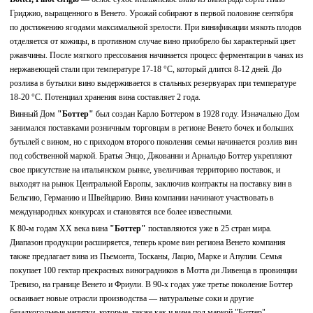
Гриджио, выращенного в Венето. Урожай собирают в первой половине сентября
по достижению ягодами максимальной зрелости. При винификации мякоть плодов
отделяется от кожицы, в противном случае вино приобрело бы характерный цвет
ржавчины. После мягкого прессования начинается процесс ферментации в чанах из
нержавеющей стали при температуре 17-18 °С, который длится 8-12 дней. До
розлива в бутылки вино выдерживается в стальных резервуарах при температуре
18-20 °С. Потенциал хранения вина составляет 2 года.
Винный Дом
"Боттер"
был создан Карло Боттером в 1928 году. Изначально Дом
занимался поставками розничным торговцам в регионе Венето бочек и больших
бутылей с вином, но с приходом второго поколения семьи начинается розлив вин
под собственной маркой. Братья Энцо, Джованни и Арнальдо Боттер укрепляют
свое присутствие на итальянском рынке, увеличивая территорию поставок, и
выходят на рынок Центральной Европы, заключив контракты на поставку вин в
Бельгию, Германию и Швейцарию. Вина компании начинают участвовать в
международных конкурсах и становятся все более известными.
К 80-м годам XX века вина
"Боттер"
поставляются уже в 25 стран мира.
Диапазон продукции расширяется, теперь кроме вин региона Венето компания
также предлагает вина из Пьемонта, Тосканы, Лацио, Марке и Апулии. Семья
покупает 100 гектар прекрасных виноградников в Мотта ди Ливенца в провинции
Тревизо, на границе Венето и Фриули. В 90-х годах уже третье поколение Боттер
осваивает новые отрасли производства — натуральные соки и другие
безалкогольные напитки, которые, также как и вина под маркой "Боттер",