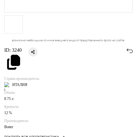
возможно небольшие отличие внешнего вида от представленного фото на сайте
ID:
3240
Страна-производитель:
ИТАЛИЯ
Объём:
0.75 л
Крепость:
12 %
Производитель:
Botter
показать все характеристики