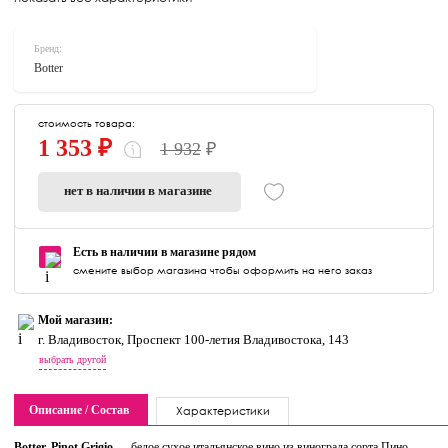
Бренд:
Botter
стоимость товара:
1 353 ₽
1 932
₽
нет в наличии в магазине
Есть в наличии в магазине рядом
смените выбор магазина чтобы оформить на него заказ
Мой магазин:
г. Владивосток, Проспект 100-летия Владивостока, 143
выбрать другой
Описание / Состав
Характеристики
Botter, Pinot Grigio
— белое сухое итальянское вино из винограда сорта Пино