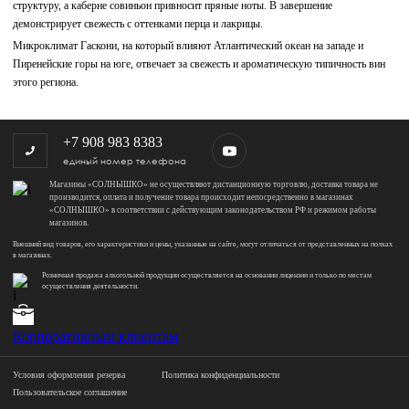
структуру, а каберне совиньон привносит пряные ноты. В завершение
демонстрирует свежесть с оттенками перца и лакрицы.
Микроклимат Гаскони, на который влияют Атлантический океан на западе и
Пиренейские горы на юге, отвечает за свежесть и ароматическую типичность вин
этого региона.
+7 908 983 8383
единый номер телефона
Магазины «СОЛНЫШКО» не осуществляют дистанционную торговлю, доставка товара не
производится, оплата и получение товара происходит непосредственно в магазинах
«СОЛНЫШКО» в соответствии с действующим законодательством РФ и режимом работы
магазинов.
Внешний вид товаров, его характеристики и цены, указанные на сайте, могут отличаться от представленных на полках
в магазинах.
Розничная продажа алкогольной продукции осуществляется на основании лицензии и только по местам
осуществления деятельности.
Корпоративным клиентам
Условия оформления резерва
Политика конфиденциальности
Пользовательское соглашение