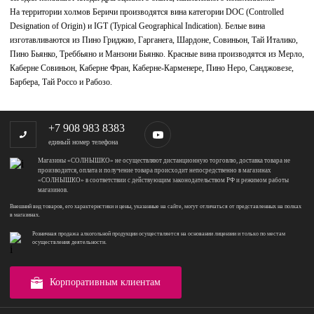
На территории холмов Беричи производятся вина категории DOC (Controlled
Designation of Origin) и IGT (Typical Geographical Indication). Белые вина
изготавливаются из Пино Гриджио, Гарганега, Шардоне, Совиньон, Тай Италико,
Пино Бьянко, Треббьяно и Манзони Бьянко. Красные вина производятся из Мерло,
Каберне Совиньон, Каберне Фран, Каберне-Карменере, Пино Неро, Санджовезе,
Барбера, Тай Россо и Рабозо.
+7 908 983 8383
единый номер телефона
Магазины «СОЛНЫШКО» не осуществляют дистанционную торговлю, доставка товара не
производится, оплата и получение товара происходит непосредственно в магазинах
«СОЛНЫШКО» в соответствии с действующим законодательством РФ и режимом работы
магазинов.
Внешний вид товаров, его характеристики и цены, указанные на сайте, могут отличаться от представленных на полках
в магазинах.
Розничная продажа алкогольной продукции осуществляется на основании лицензии и только по местам
осуществления деятельности.
Корпоративным клиентам