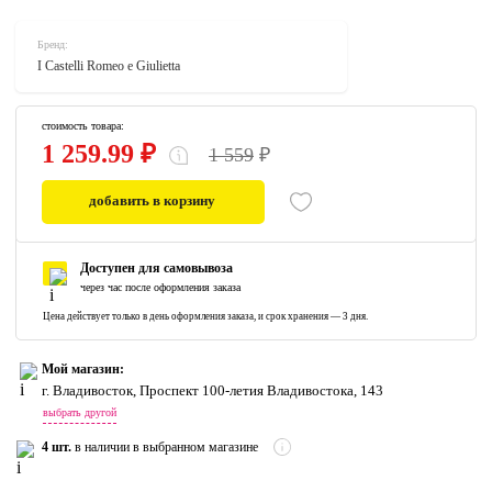
Бренд:
I Castelli Romeo e Giulietta
стоимость товара:
1 259.99 ₽
1 559
₽
добавить в корзину
0
Доступен для самовывоза
через час после оформления заказа
Цена действует только в день оформления заказа, и срок хранения — 3 дня.
Мой магазин:
г. Владивосток, Проспект 100-летия Владивостока, 143
выбрать другой
4 шт.
в наличии в выбранном магазине