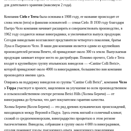
для длительного хранения (максимум 2 года).
Компания
Cielo e Terra
была основана в 1908 году, ее название происходит от
слова земля (terra) и фамилии основателей — семьи Cielo. В 1930 году благодаря
Пьетро Чело компания начинает расширять и совершенствовать производство, в
1962 году создаются новые виноградники, и увеличивается выпуск продукции.
Сегодня винодельню возглавляют представители четвертого поколения, братья
Лука и Пьерпаоло Чело. В наши дни компания является одним из крупнейших
производителей региона Венето, ей принадлежит около 300 га земли. Выпускаемая
продукция занимает второе место по дистрибуции. Помимо прочего, Cielo e Terra
входит в крупнейшую группу итальянских виноделов — «Cantine Colli Berici»,
которой принадлежит около 4000 га виноградников, большинство вин компании
производится именно здесь.
Опираясь на поддержку виноделов из группы "Cantine Colli Berici", компания
Чело
э Терра
участвует в проекте, нацеленном на улучшение во всем производственном
и сельскохозяйственном секторе региона Berici Hills (Холмы Беричи) — от
виноградника до бутылки, что дает покупателям гарантию качества.
Холмы Беричи (Колли Беричи) — это ряд древних вулканических происхождений,
находящихся между Вероной и Падуа. Здесь очень мягкий и солнечный климат,
схожий со средиземноморским, виноградарство процветало в этом регионе
тысячелетиями. Виноделы, собравшие в группу около 4 000 га виноградников,
сегодня пожинают плоды драгоценного опыта, накопленного поколениями.