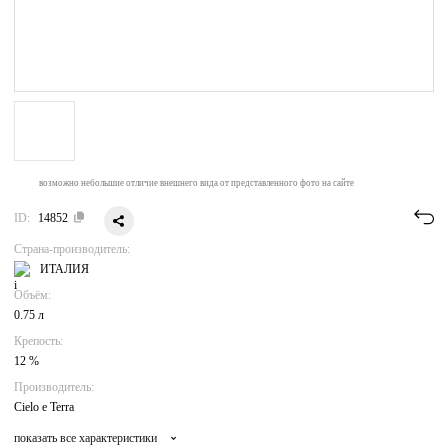
возможно небольшие отличие внешнего вида от представленного фото на сайте
ID:
14852
Страна-производитель:
ИТАЛИЯ
Объём:
0.75 л
Крепость:
12 %
Производитель:
Cielo e Terra
показать все характеристики