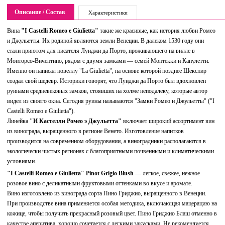
Описание / Состав
Характеристики
Вина
"I Castelli Romeo e Giulietta"
такие же красивые, как история любви Ромео
и Джульетты. Их родиной являются земли Венеции. В далеком 1530 году они
стали приютом для писателя Луиджи да Порто, проживающего на вилле в
Монторсо-Вичентино, рядом с двумя замками — семей Монтекки и Капулетти.
Именно он написал новеллу "La Giulietta", на основе которой позднее Шекспир
создал свой шедевр. Историки говорят, что Луиджи да Порто был вдохновлен
руинами средневековых замков, стоявших на холме неподалеку, которые автор
видел из своего окна. Сегодня руины называются "Замки Ромео и Джульетты" ("I
Castelli Romeo e Giulietta").
Линейка
"И Кастелли Ромео э Джульетта"
включает широкий ассортимент вин
из винограда, выращенного в регионе Венето. Изготовление напитков
производится на современном оборудовании, а виноградники располагаются в
экологически чистых регионах с благоприятными почвенными и климатическими
условиями.
"I Castelli Romeo e Giulietta" Pinot Grigio Blush
— легкое, свежее, нежное
розовое вино с деликатными фруктовыми оттенками во вкусе и аромате.
Вино изготовлено из винограда сорта Пино Гриджио, выращенного в Венеции.
При производстве вина применяется особая методика, включающая мацерацию на
кожице, чтобы получить прекрасный розовый цвет. Пино Гриджио Блаш отменно в
качестве аперитива, хорошо сочетается с легкими закусками. Не рекомендуется