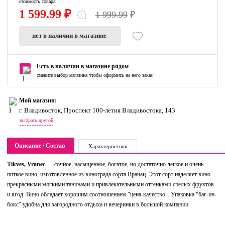
стоимость товара:
1 599.99 ₽
1 999.99
₽
нет в наличии в магазине
Есть в наличии в магазине рядом
смените выбор магазина чтобы оформить на него заказ
Мой магазин:
г. Владивосток, Проспект 100-летия Владивостока, 143
выбрать другой
Описание / Состав
Характеристики
Tikves, Vranec
— сочное, насыщенное, богатое, но достаточно легкое и очень
питкое вино, изготовленное из винограда сорта Вранац. Этот сорт наделяет вино
прекрасными мягкими танинами и привлекательными оттенками спелых фруктов
и ягод. Вино обладает хорошим соотношением "цена-качество". Упаковка "баг-ин-
бокс" удобна для загородного отдыха и вечеринки в большой компании.