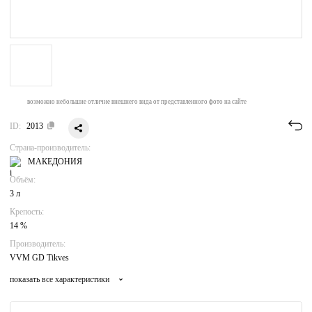
возможно небольшие отличие внешнего вида от представленного фото на сайте
ID:
2013
Страна-производитель:
МАКЕДОНИЯ
Объём:
3 л
Крепость:
14 %
Производитель:
VVM GD Tikves
показать все характеристики