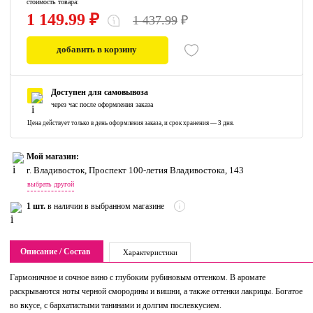
стоимость товара:
1 149.99 ₽
1 437.99
₽
добавить в корзину
0
Доступен для самовывоза
через час после оформления заказа
Цена действует только в день оформления заказа, и срок хранения — 3 дня.
Мой магазин:
г. Владивосток, Проспект 100-летия Владивостока, 143
выбрать другой
1 шт.
в наличии в выбранном магазине
Описание / Состав
Характеристики
Гармоничное и сочное вино с глубоким рубиновым оттенком. В аромате
раскрываются ноты черной смородины и вишни, а также оттенки лакрицы. Богатое
во вкусе, с бархатистыми танинами и долгим послевкусием.