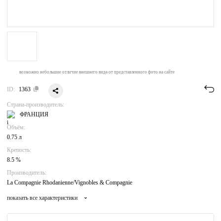
возможно небольшие отличие внешнего вида от представленного фото на сайте
ID:
1363
Страна-производитель:
ФРАНЦИЯ
Объём:
0.75 л
Крепость:
8.5 %
Производитель:
La Compagnie Rhodanienne/Vignobles & Compagnie
показать все характеристики