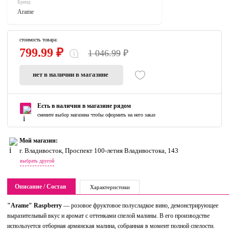
Бренд:
Arame
стоимость товара:
799.99 ₽
1 046.99
₽
нет в наличии в магазине
Есть в наличии в магазине рядом
смените выбор магазина чтобы оформить на него заказ
Мой магазин:
г. Владивосток, Проспект 100-летия Владивостока, 143
выбрать другой
Описание / Состав
Характеристики
"Arame" Raspberry
— розовое фруктовое полусладкое вино, демонстрирующее
выразительный вкус и аромат с оттенками спелой малины. В его производстве
используется отборная армянская малина, собранная в момент полной спелости.