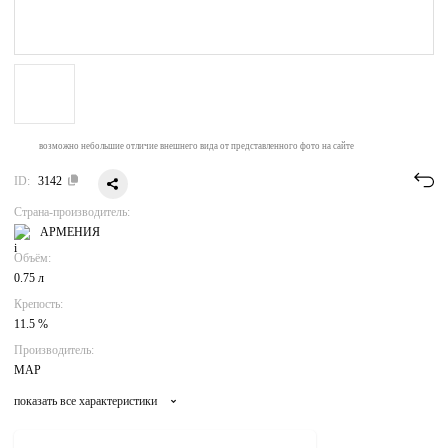
возможно небольшие отличие внешнего вида от представленного фото на сайте
ID:
3142
Страна-производитель:
АРМЕНИЯ
Объём:
0.75 л
Крепость:
11.5 %
Производитель:
MAP
показать все характеристики