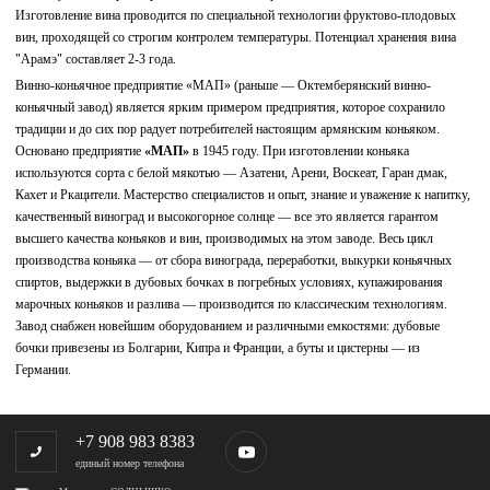
Изготовление вина проводится по специальной технологии фруктово-плодовых
вин, проходящей со строгим контролем температуры. Потенциал хранения вина
"Арамэ" составляет 2-3 года.
Винно-коньячное предприятие «МАП» (раньше — Октемберянский винно-
коньячный завод) является ярким примером предприятия, которое сохранило
традиции и до сих пор радует потребителей настоящим армянским коньяком.
Основано предприятие
«МАП»
в 1945 году. При изготовлении коньяка
используются сорта с белой мякотью — Азатени, Арени, Воскеат, Гаран дмак,
Кахет и Ркацители. Мастерство специалистов и опыт, знание и уважение к напитку,
качественный виноград и высокогорное солнце — все это является гарантом
высшего качества коньяков и вин, производимых на этом заводе. Весь цикл
производства коньяка — от сбора винограда, переработки, выкурки коньячных
спиртов, выдержки в дубовых бочках в погребных условиях, купажирования
марочных коньяков и разлива — производится по классическим технологиям.
Завод снабжен новейшим оборудованием и различными емкостями: дубовые
бочки привезены из Болгарии, Кипра и Франции, а буты и цистерны — из
Германии.
+7 908 983 8383
единый номер телефона