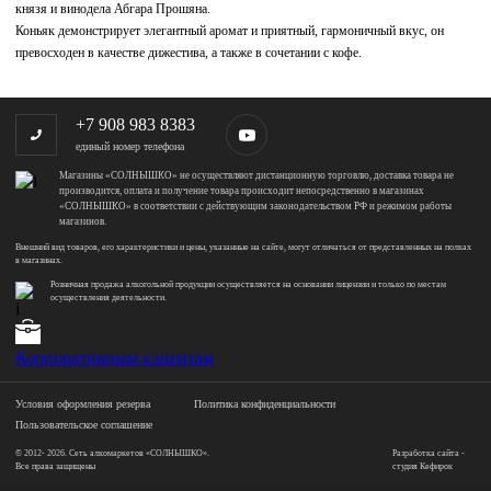
князя и винодела Абгара Прошяна.
Коньяк демонстрирует элегантный аромат и приятный, гармоничный вкус, он
превосходен в качестве дижестива, а также в сочетании с кофе.
+7 908 983 8383
единый номер телефона
Магазины «СОЛНЫШКО» не осуществляют дистанционную торговлю, доставка товара не
производится, оплата и получение товара происходит непосредственно в магазинах
«СОЛНЫШКО» в соответствии с действующим законодательством РФ и режимом работы
магазинов.
Внешний вид товаров, его характеристики и цены, указанные на сайте, могут отличаться от представленных на полках
в магазинах.
Розничная продажа алкогольной продукции осуществляется на основании лицензии и только по местам
осуществления деятельности.
Корпоративным клиентам
Условия оформления резерва
Политика конфиденциальности
Пользовательское соглашение
© 2012- 2026. Сеть алкомаркетов «СОЛНЫШКО».
Разработка сайта -
Все права защищены
студия Кефирок