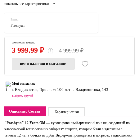
показать все характеристики
Бренд:
Proshyan
стоимость товара:
3 999.99 ₽
4 999.99
₽
нет в наличии в магазине
Мой магазин:
г. Владивосток, Проспект 100-летия Владивостока, 143
выбрать другой
Описание / Состав
Характеристики
"Proshyan" 12 Years Old
— купажированный армянский коньяк, созданный по
классической технологии из отборных спиртов, которые были выдержаны в
течение 12 лет в бочках из дуба. Выдержка проводилась в погребах выдающегося