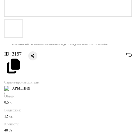
возможно небольшие отличие внешнего вида от представленного фото на сайте
ID:
3157
Страна-производитель:
АРМЕНИЯ
Объём:
0.5 л
Выдержка:
12 лет
Крепость:
40 %